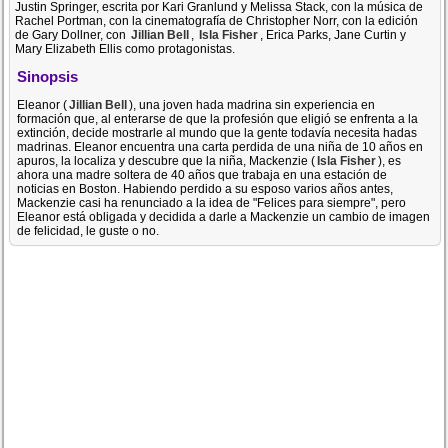
Justin Springer, escrita por Kari Granlund y Melissa Stack, con la música de
Rachel Portman, con la cinematografía de Christopher Norr, con la edición
de Gary Dollner, con
Jillian Bell
,
Isla Fisher
, Erica Parks, Jane Curtin y
Mary Elizabeth Ellis como protagonistas.
Sinopsis
Eleanor (
Jillian Bell
), una joven hada madrina sin experiencia en
formación que, al enterarse de que la profesión que eligió se enfrenta a la
extinción, decide mostrarle al mundo que la gente todavía necesita hadas
madrinas. Eleanor encuentra una carta perdida de una niña de 10 años en
apuros, la localiza y descubre que la niña, Mackenzie (
Isla Fisher
), es
ahora una madre soltera de 40 años que trabaja en una estación de
noticias en Boston. Habiendo perdido a su esposo varios años antes,
Mackenzie casi ha renunciado a la idea de "Felices para siempre", pero
Eleanor está obligada y decidida a darle a Mackenzie un cambio de imagen
de felicidad, le guste o no.