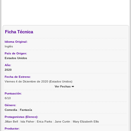
Ficha Técnica
Idioma Original:
Inglés
País de Origen:
Estados Unidos
Año:
2020
Fecha de Estreno:
Viernes 4 de Diciembre de 2020 (Estados Unidos)
Ver Fechas ➨
Puntuación:
6/10
Género:
Comedia
|
Fantasía
Protagonistas (Elenco):
Jillian Bell
|
Isla Fisher
|
Erica Parks
|
Jane Curtin
|
Mary Elizabeth Ellis
Productor: