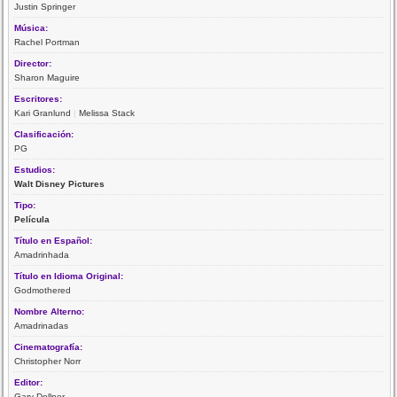
Justin Springer
Música:
Rachel Portman
Director:
Sharon Maguire
Escritores:
Kari Granlund
|
Melissa Stack
Clasificación:
PG
Estudios:
Walt Disney Pictures
Tipo:
Película
Título en Español:
Amadrinhada
Título en Idioma Original:
Godmothered
Nombre Alterno:
Amadrinadas
Cinematografía:
Christopher Norr
Editor:
Gary Dollner