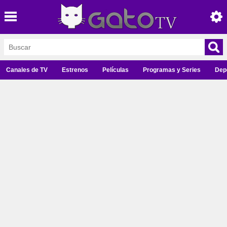
Canales de TV
Estrenos
Películas
Programas y Series
Dep