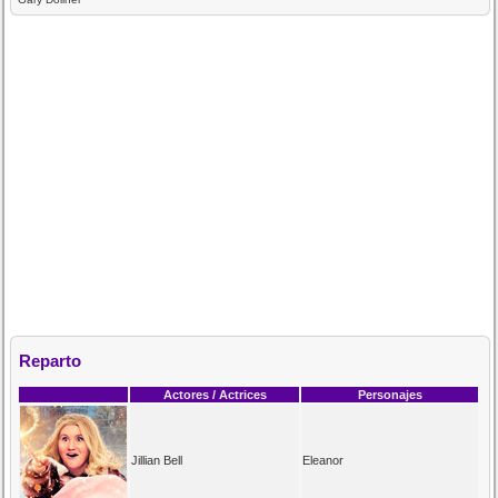
Reparto
Actores / Actrices
Personajes
Jillian Bell
Eleanor