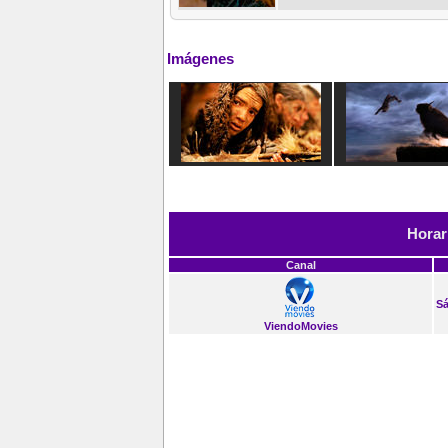
Imágenes
Horar
Canal
Sá
ViendoMovies