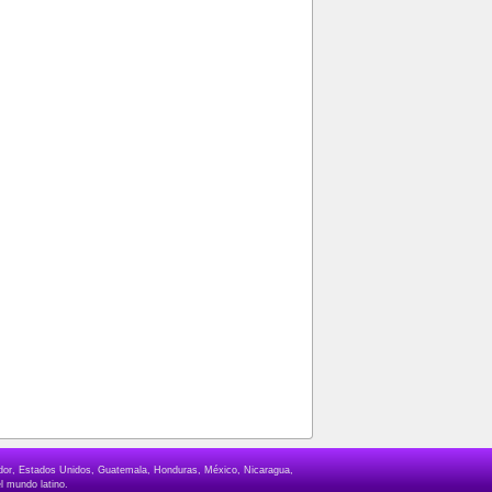
lvador, Estados Unidos, Guatemala, Honduras, México, Nicaragua,
l mundo latino.