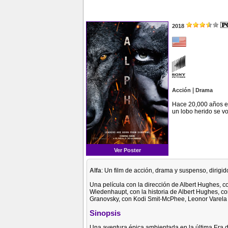
2018
|
Acción
Drama
Hace 20,000 años en
un lobo herido se vo
Ver Poster
Alfa
: Un film de acción, drama y suspenso, dirigid
Una película con la dirección de Albert Hughes, 
Wiedenhaupt, con la historia de Albert Hughes, co
Granovsky, con Kodi Smit-McPhee, Leonor Varela 
Sinopsis
Una aventura épica ambientada en la última Era d