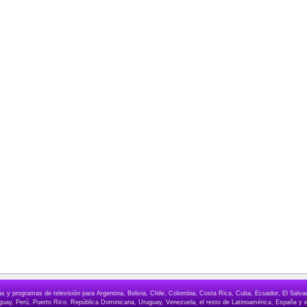
elas y programas de televisión para Argentina, Bolivia, Chile, Colombia, Costa Rica, Cuba, Ecuador, El Sa
ay, Perú, Puerto Rico, República Dominicana, Uruguay, Venezuela, el resto de Latinoamérica, España y e