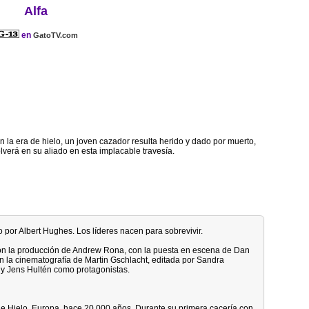
Alfa
en
GatoTV.com
 la era de hielo, un joven cazador resulta herido y dado por muerto,
lverá en su aliado en esta implacable travesía.
o por Albert Hughes. Los líderes nacen para sobrevivir.
con la producción de Andrew Rona, con la puesta en escena de Dan
n la cinematografía de Martin Gschlacht, editada por Sandra
y Jens Hultén como protagonistas.
e Hielo. Europa, hace 20,000 años. Durante su primera cacería con