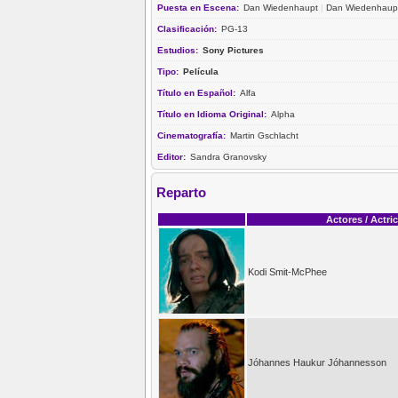
Puesta en Escena:
Dan Wiedenhaupt
|
Dan Wiedenhaup
Clasificación:
PG-13
Estudios:
Sony Pictures
Tipo:
Película
Título en Español:
Alfa
Título en Idioma Original:
Alpha
Cinematografía:
Martin Gschlacht
Editor:
Sandra Granovsky
Reparto
Actores / Actri
Kodi Smit-McPhee
Jóhannes Haukur Jóhannesson