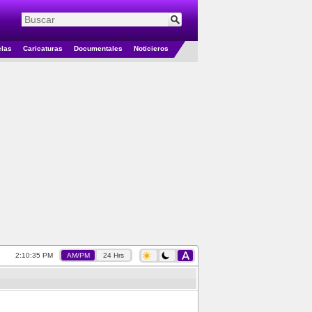
elas
Caricaturas
Documentales
Noticieros
2:10:36 PM
AM/PM
24 Hrs