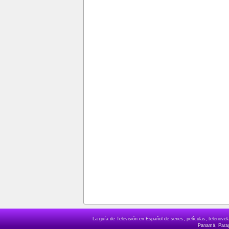
La guía de Televisión en Español de series, películas, telenov
Panamá, Paragu