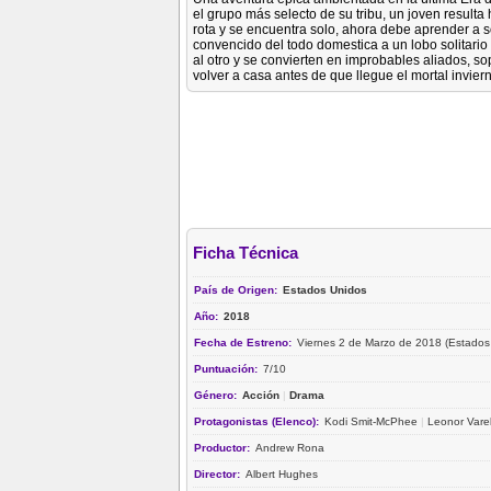
el grupo más selecto de su tribu, un joven resulta
rota y se encuentra solo, ahora debe aprender a so
convencido del todo domestica a un lobo solitar
al otro y se convierten en improbables aliados, 
volver a casa antes de que llegue el mortal invier
Ficha Técnica
País de Origen:
Estados Unidos
Año:
2018
Fecha de Estreno:
Viernes 2 de Marzo de 2018 (Estados
Puntuación:
7/10
Género:
Acción
|
Drama
Protagonistas (Elenco):
Kodi Smit-McPhee
|
Leonor Vare
Productor:
Andrew Rona
Director:
Albert Hughes