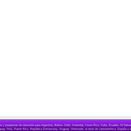
elas y programas de televisión para Argentina, Bolivia, Chile, Colombia, Costa Rica, Cuba, Ecuador, El Sa
ay, Perú, Puerto Rico, República Dominicana, Uruguay, Venezuela, el resto de Latinoamérica, España y e