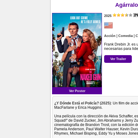
Agárral
2025
|
|
Acción
Comedia
C
Frank Drebin Jr. es
necesarias para lide
Ver Trailer
Ver Poster
¿Y Dónde Está el Policía? (2025)
: Un film de acc
MacFarlane y Erica Huggins.
Una película con la dirección de Akiva Schaffer, 
Squad!" de David Zucker, Jim Abrahams y Jerry Zu
cinematografía de Brandon Trost, con la edición d
Pamela Anderson, Paul Walter Hauser, Kevin Dur
Rhymes, Michael Bisping, Eddy Yu y Moses Jones