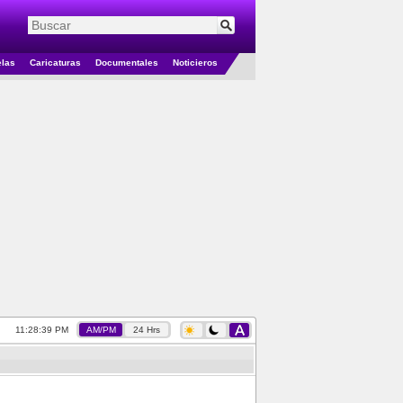
elas
Caricaturas
Documentales
Noticieros
11:28:40 PM
AM/PM
24 Hrs