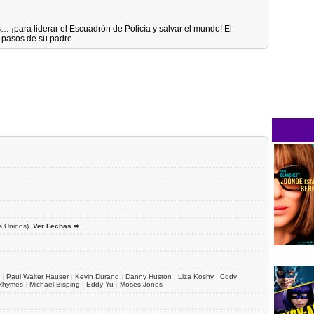
 ¡para liderar el Escuadrón de Policía y salvar el mundo! El
s pasos de su padre.
s Unidos)
Ver Fechas ➨
|
Paul Walter Hauser
|
Kevin Durand
|
Danny Huston
|
Liza Koshy
|
Cody
Rhymes
|
Michael Bisping
|
Eddy Yu
|
Moses Jones