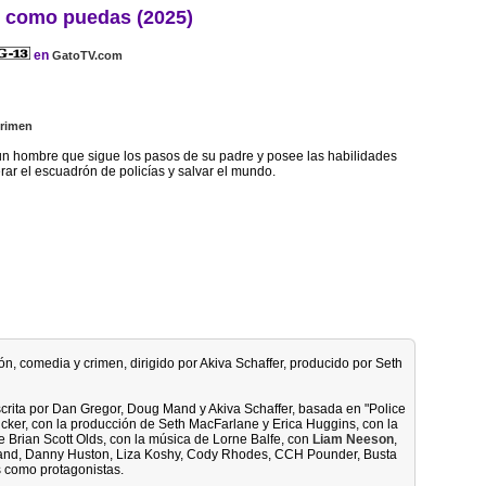
o como puedas (2025)
en
GatoTV.com
rimen
 un hombre que sigue los pasos de su padre y posee las habilidades
rar el escuadrón de policías y salvar el mundo.
ión, comedia y crimen, dirigido por Akiva Schaffer, producido por Seth
escrita por Dan Gregor, Doug Mand y Akiva Schaffer, basada en "Police
cker, con la producción de Seth MacFarlane y Erica Huggins, con la
e Brian Scott Olds, con la música de Lorne Balfe, con
Liam Neeson
,
and, Danny Huston, Liza Koshy, Cody Rhodes, CCH Pounder, Busta
 como protagonistas.