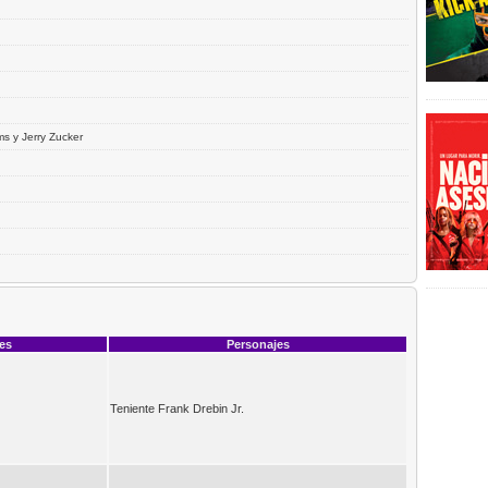
s y Jerry Zucker
ces
Personajes
Teniente Frank Drebin Jr.