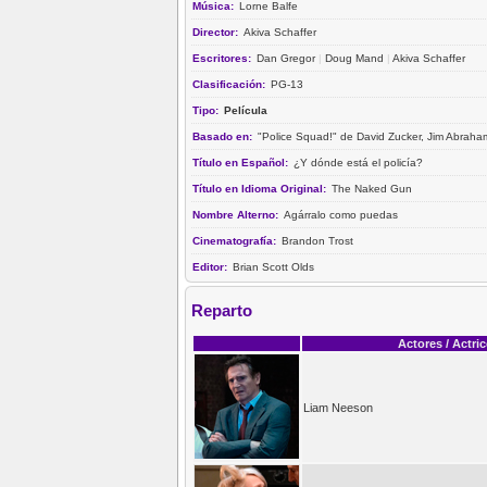
Música:
Lorne Balfe
Director:
Akiva Schaffer
Escritores:
Dan Gregor
|
Doug Mand
|
Akiva Schaffer
Clasificación:
PG-13
Tipo:
Película
Basado en:
"Police Squad!" de David Zucker, Jim Abraham
Título en Español:
¿Y dónde está el policía?
Título en Idioma Original:
The Naked Gun
Nombre Alterno:
Agárralo como puedas
Cinematografía:
Brandon Trost
Editor:
Brian Scott Olds
Reparto
Actores / Actri
Liam Neeson