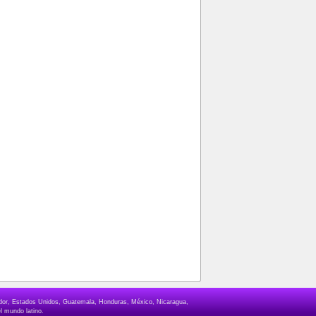
lvador, Estados Unidos, Guatemala, Honduras, México, Nicaragua,
l mundo latino.