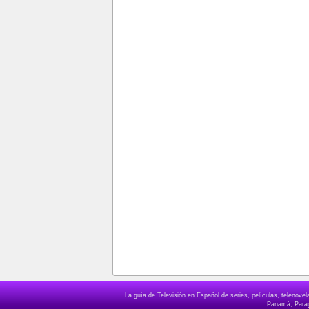
La guía de Televisión en Español de series, películas, telenov
Panamá, Paragu