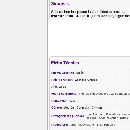
Sinopsis
Solo un hombre posee las habilidades necesarias…
teniente Frank Drebin Jr. (
Liam Neeson
) sigue lo
Ficha Técnica
Idioma Original:
Inglés
País de Origen:
Estados Unidos
Año:
2025
Fecha de Estreno:
Viernes 1 de Agosto de 2025 (Estado
Puntuación:
7/10
Género:
Acción
|
Comedia
|
Crimen
Liam Neeson
|
Pamela Anderson
Protagonistas (Elenco):
Rhodes
|
CCH Pounder
|
Busta 
Productores:
Seth MacFarlane
|
Erica Huggins