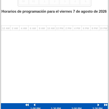
30
31
1
2
3
4
5
Horarios de programación para el viernes 7 de agosto de 2026
12 AM
2 AM
4 AM
6 AM
8 AM
10 AM
12 PM
2 PM
4 PM
6 PM
8 PM
10 PM
1:00 PM
1:30 PM
2:00 PM
2:30 PM