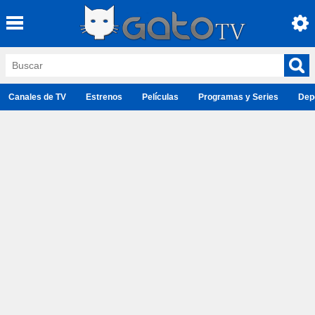
Canales de TV
Estrenos
Películas
Programas y Series
Dep