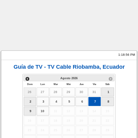
1:18:57 PM
Guía de TV - TV Cable Riobamba, Ecuador
Agosto
2026
Dom
Lun
Mar
Mié
Jue
Vie
Sáb
26
27
28
29
30
31
1
2
3
4
5
6
7
8
9
10
11
12
13
14
15
16
17
18
19
20
21
22
23
24
25
26
27
28
29