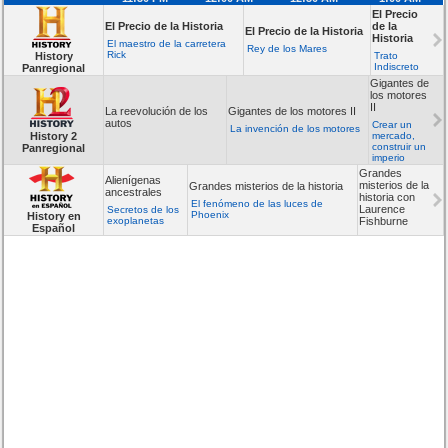
El Precio
El Precio de la Historia
de la
El Precio de la Historia
Historia
El maestro de la carretera
Rey de los Mares
Rick
History
Trato
Indiscreto
Panregional
Gigantes de
los motores
II
La reevolución de los
Gigantes de los motores II
autos
Crear un
La invención de los motores
History 2
mercado,
construir un
Panregional
imperio
Grandes
Alienígenas
misterios de la
Grandes misterios de la historia
ancestrales
historia con
El fenómeno de las luces de
Laurence
Secretos de los
Phoenix
History en
exoplanetas
Fishburne
Español