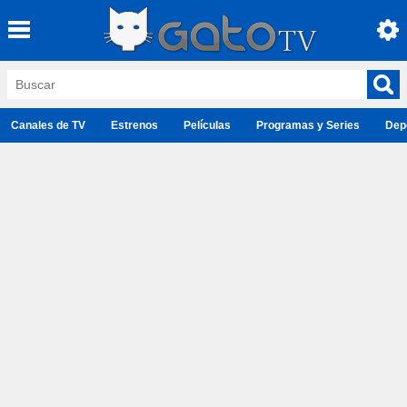
Canales de TV
Estrenos
Películas
Programas y Series
Dep