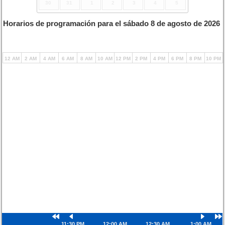
30
31
1
2
3
4
5
Horarios de programación para el sábado 8 de agosto de 2026
12 AM
2 AM
4 AM
6 AM
8 AM
10 AM
12 PM
2 PM
4 PM
6 PM
8 PM
10 PM
11:30 PM
12:00 AM
12:30 AM
1:00 AM