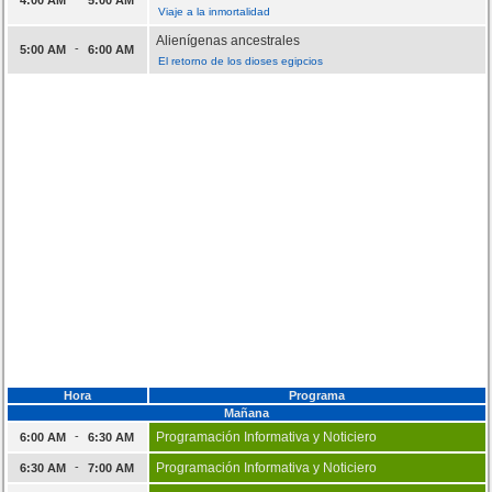
Viaje a la inmortalidad
Alienígenas ancestrales
-
5:00 AM
6:00 AM
El retorno de los dioses egipcios
Hora
Programa
Mañana
-
Programación Informativa y Noticiero
6:00 AM
6:30 AM
-
Programación Informativa y Noticiero
6:30 AM
7:00 AM