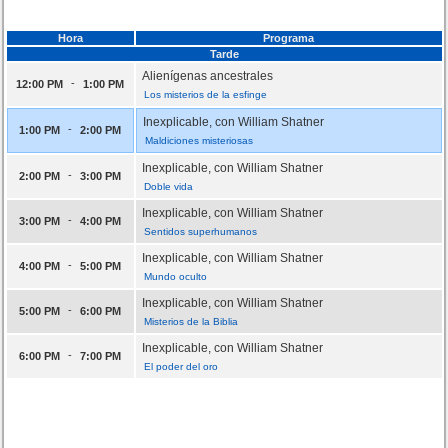
Hora
Programa
Tarde
Alienígenas ancestrales
-
12:00 PM
1:00 PM
Los misterios de la esfinge
Inexplicable, con William Shatner
-
1:00 PM
2:00 PM
Maldiciones misteriosas
Inexplicable, con William Shatner
-
2:00 PM
3:00 PM
Doble vida
Inexplicable, con William Shatner
-
3:00 PM
4:00 PM
Sentidos superhumanos
Inexplicable, con William Shatner
-
4:00 PM
5:00 PM
Mundo oculto
Inexplicable, con William Shatner
-
5:00 PM
6:00 PM
Misterios de la Biblia
Inexplicable, con William Shatner
-
6:00 PM
7:00 PM
El poder del oro