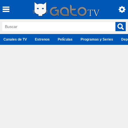
Canales de TV
Estrenos
Películas
Programas y Series
Dep