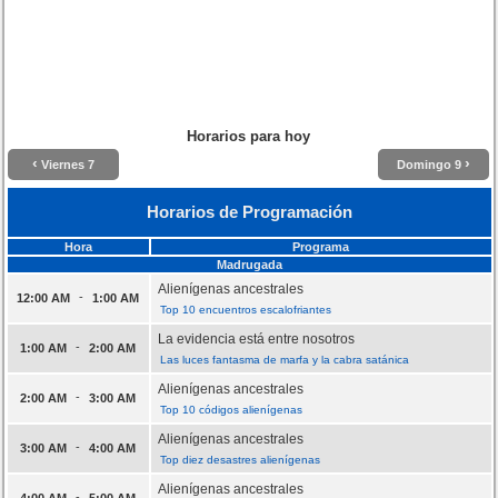
Horarios para hoy
‹
›
Viernes 7
Domingo 9
Horarios de Programación
Hora
Programa
Madrugada
Alienígenas ancestrales
-
12:00 AM
1:00 AM
Top 10 encuentros escalofriantes
La evidencia está entre nosotros
-
1:00 AM
2:00 AM
Las luces fantasma de marfa y la cabra satánica
Alienígenas ancestrales
-
2:00 AM
3:00 AM
Top 10 códigos alienígenas
Alienígenas ancestrales
-
3:00 AM
4:00 AM
Top diez desastres alienígenas
Alienígenas ancestrales
-
4:00 AM
5:00 AM