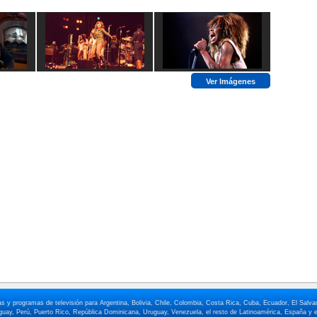
Ver Imágenes
elas y programas de televisión para Argentina, Bolivia, Chile, Colombia, Costa Rica, Cuba, Ecuador, El Sa
ay, Perú, Puerto Rico, República Dominicana, Uruguay, Venezuela, el resto de Latinoamérica, España y e