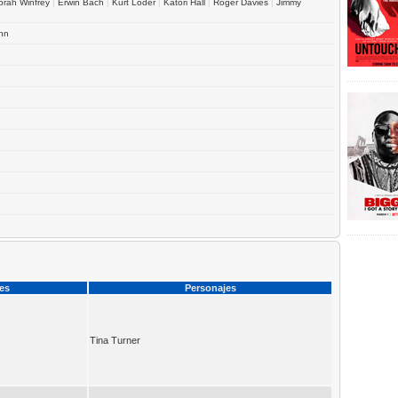
prah Winfrey
|
Erwin Bach
|
Kurt Loder
|
Katori Hall
|
Roger Davies
|
Jimmy
nn
ces
Personajes
Tina Turner