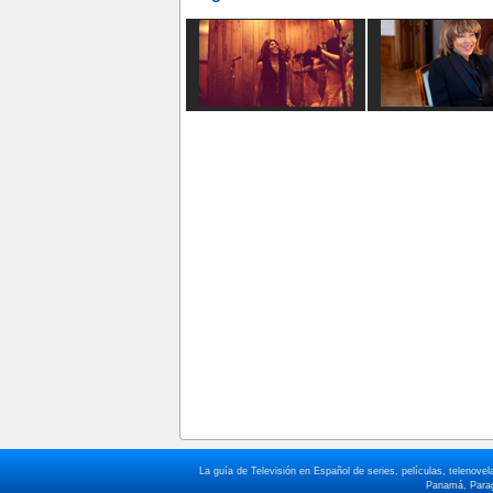
La guía de Televisión en Español de series, películas, telenov
Panamá, Paragu