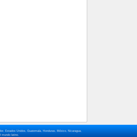
lvador, Estados Unidos, Guatemala, Honduras, México, Nicaragua,
l mundo latino.