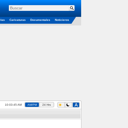
elas
Caricaturas
Documentales
Noticieros
10:03:46 AM
AM/PM
24 Hrs