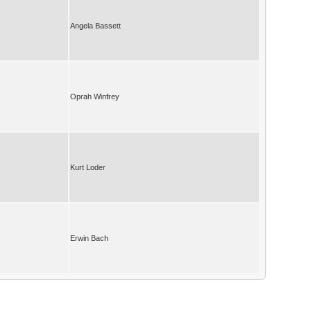
Angela Bassett
Oprah Winfrey
Kurt Loder
Erwin Bach