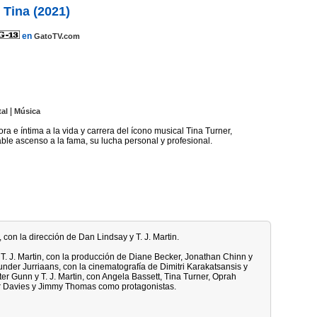
Tina (2021)
en
GatoTV.com
|
al
Música
a e íntima a la vida y carrera del ícono musical Tina Turner,
ble ascenso a la fama, su lucha personal y profesional.
 con la dirección de Dan Lindsay y T. J. Martin.
T. J. Martin, con la producción de Diane Becker, Jonathan Chinn y
der Jurriaans, con la cinematografía de Dimitri Karakatsansis y
er Gunn y T. J. Martin, con Angela Bassett, Tina Turner, Oprah
ger Davies y Jimmy Thomas como protagonistas.