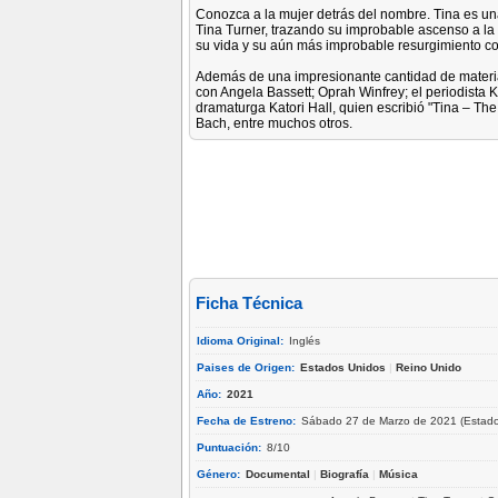
Conozca a la mujer detrás del nombre. Tina es una
Tina Turner, trazando su improbable ascenso a la
su vida y su aún más improbable resurgimiento 
Además de una impresionante cantidad de material
con Angela Bassett; Oprah Winfrey; el periodista Kur
dramaturga Katori Hall, quien escribió "Tina – The
Bach, entre muchos otros.
Ficha Técnica
Idioma Original:
Inglés
Paises de Origen:
Estados Unidos
|
Reino Unido
Año:
2021
Fecha de Estreno:
Sábado 27 de Marzo de 2021 (Estado
Puntuación:
8/10
Género:
Documental
|
Biografía
|
Música