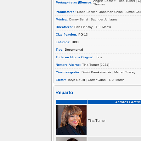
Angela Bassett
|
Tina Turner
|
O
Protagonistas (Elenco):
Thomas
Productores:
Diane Becker
|
Jonathan Chinn
|
Simon Chi
Música:
Danny Bensi
|
Saunder Jurriaans
Directores:
Dan Lindsay
|
T. J. Martin
Clasificación:
PG-13
Estudios:
HBO
Tipo:
Documental
Título en Idioma Original:
Tina
Nombre Alterno:
Tina Turner (2021)
Cinematografía:
Dimitri Karakatsansis
|
Megan Stacey
Editor:
Taryn Gould
|
Carter Gunn
|
T. J. Martin
Reparto
Actores / Actri
Tina Turner