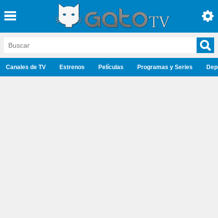
Canales de TV
Estrenos
Películas
Programas y Series
Dep