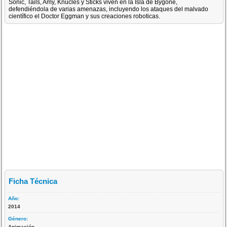
Sonic, Tails, Amy, Knucles y Sticks viven en la Isla de Bygone,
defendiéndola de varias amenazas, incluyendo los ataques del malvado
científico el Doctor Eggman y sus creaciones roboticas.
Ficha Técnica
Año:
2014
Género:
Animación