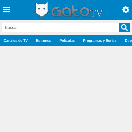
Canales de TV
Estrenos
Películas
Programas y Series
Dep