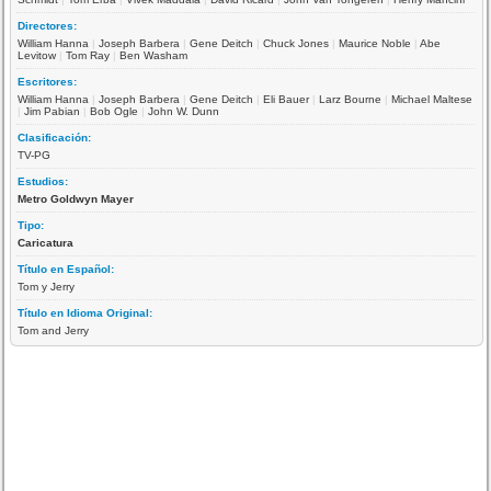
Directores:
William Hanna
|
Joseph Barbera
|
Gene Deitch
|
Chuck Jones
|
Maurice Noble
|
Abe
Levitow
|
Tom Ray
|
Ben Washam
Escritores:
William Hanna
|
Joseph Barbera
|
Gene Deitch
|
Eli Bauer
|
Larz Bourne
|
Michael Maltese
|
Jim Pabian
|
Bob Ogle
|
John W. Dunn
Clasificación:
TV-PG
Estudios:
Metro Goldwyn Mayer
Tipo:
Caricatura
Título en Español:
Tom y Jerry
Título en Idioma Original:
Tom and Jerry