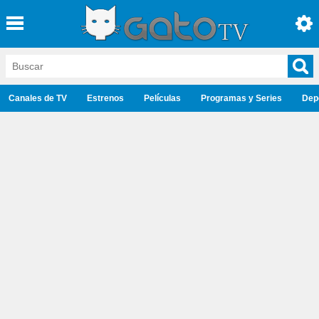
Canales de TV
Estrenos
Películas
Programas y Series
Dep