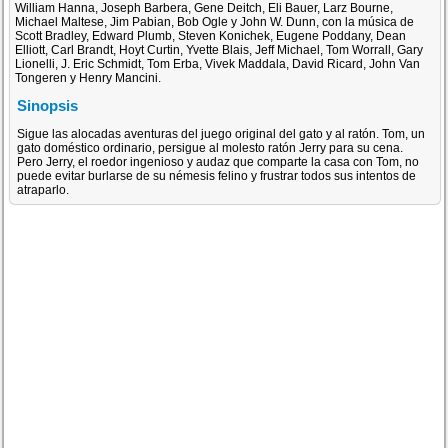
William Hanna, Joseph Barbera, Gene Deitch, Eli Bauer, Larz Bourne,
Michael Maltese, Jim Pabian, Bob Ogle y John W. Dunn, con la música de
Scott Bradley, Edward Plumb, Steven Konichek, Eugene Poddany, Dean
Elliott, Carl Brandt, Hoyt Curtin, Yvette Blais, Jeff Michael, Tom Worrall, Gary
Lionelli, J. Eric Schmidt, Tom Erba, Vivek Maddala, David Ricard, John Van
Tongeren y Henry Mancini.
Sinopsis
Sigue las alocadas aventuras del juego original del gato y al ratón. Tom, un
gato doméstico ordinario, persigue al molesto ratón Jerry para su cena.
Pero Jerry, el roedor ingenioso y audaz que comparte la casa con Tom, no
puede evitar burlarse de su némesis felino y frustrar todos sus intentos de
atraparlo.