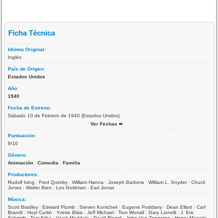
Ficha Técnica
Idioma Original:
Inglés
País de Origen:
Estados Unidos
Año:
1940
Fecha de Estreno:
Sábado 10 de Febrero de 1940 (Estados Unidos)
Ver Fechas ➨
Puntuación:
9/10
Género:
Animación
|
Comedia
|
Familia
Productores:
Rudolf Ising
|
Fred Quimby
|
William Hanna
|
Joseph Barbera
|
William L. Snyder
|
Chuck
Jones
|
Walter Bien
|
Les Goldman
|
Earl Jonas
Música:
Scott Bradley
|
Edward Plumb
|
Steven Konichek
|
Eugene Poddany
|
Dean Elliott
|
Carl
Brandt
|
Hoyt Curtin
|
Yvette Blais
|
Jeff Michael
|
Tom Worrall
|
Gary Lionelli
|
J. Eric
Schmidt
|
Tom Erba
|
Vivek Maddala
|
David Ricard
|
John Van Tongeren
|
Henry Mancini