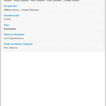
Urbano
|
Rudy Zamora
|
Alan Zaslove
|
Paul Sommer
|
Charlie Downs
Creado Por:
William Hanna
|
Joseph Barbera
Clasificación:
TV-PG
Tipo:
Caricatura
Título en Español:
Los Supersónicos
Título en Idioma Original:
The Jetsons