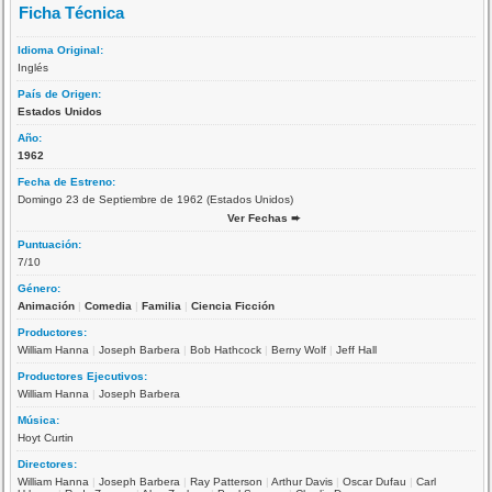
Ficha Técnica
Idioma Original:
Inglés
País de Origen:
Estados Unidos
Año:
1962
Fecha de Estreno:
Domingo 23 de Septiembre de 1962 (Estados Unidos)
Ver Fechas ➨
Puntuación:
7/10
Género:
Animación
|
Comedia
|
Familia
|
Ciencia Ficción
Productores:
William Hanna
|
Joseph Barbera
|
Bob Hathcock
|
Berny Wolf
|
Jeff Hall
Productores Ejecutivos:
William Hanna
|
Joseph Barbera
Música:
Hoyt Curtin
Directores:
William Hanna
|
Joseph Barbera
|
Ray Patterson
|
Arthur Davis
|
Oscar Dufau
|
Carl