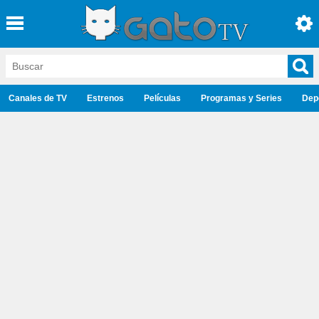
Canales de TV
Estrenos
Películas
Programas y Series
Dep