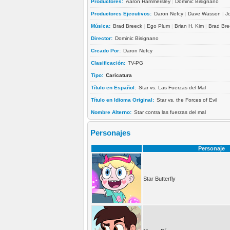
Productores:
Aaron Hammersley
|
Dominic Bisignano
Productores Ejecutivos:
Daron Nefcy
|
Dave Wasson
|
J
Música:
Brad Breeck
|
Ego Plum
|
Brian H. Kim
|
Brad Bre
Director:
Dominic Bisignano
Creado Por:
Daron Nefcy
Clasificación:
TV-PG
Tipo:
Caricatura
Título en Español:
Star vs. Las Fuerzas del Mal
Título en Idioma Original:
Star vs. the Forces of Evil
Nombre Alterno:
Star contra las fuerzas del mal
Personajes
Personaje
Star Butterfly