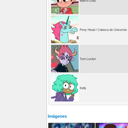
Marco Díaz
Pony Head / Cabeza de Unicornio
Tom Lucitor
Kelly
Imágenes