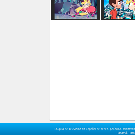
La guía de Televisión en Español de series, películas, telenov
Panamá, Paragu