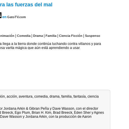
ra las fuerzas del mal
en
GatoTV.com
|
|
|
|
|
nimación
Comedia
Drama
Familia
Ciencia Ficción
Suspenso
llega a la tierra donde continúa luchando contra villanos y para
osa varita mágica que aún está aprendiendo a usar.
ón, acción, aventura, comedia, drama, familia, fantasía, ciencia
or Jordana Arkin & Gibran Peña y Dave Wasson, con el director
d Breeck, Ego Plum, Brian H. Kim, Brad Breeck, Eden Sher y Agnes
, Dave Wasson y Jordana Arkin, con la producción de Aaron