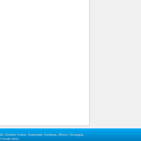
lvador, Estados Unidos, Guatemala, Honduras, México, Nicaragua,
l mundo latino.