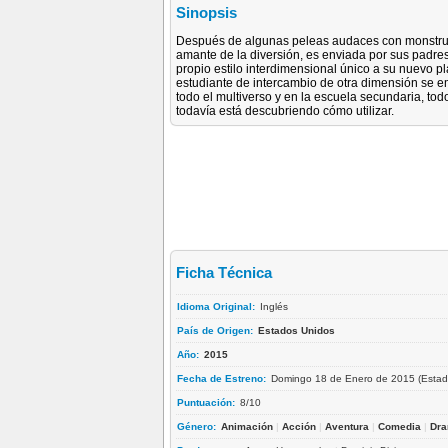
Sinopsis
Después de algunas peleas audaces con monstruos
amante de la diversión, es enviada por sus padres d
propio estilo interdimensional único a su nuevo pl
estudiante de intercambio de otra dimensión se 
todo el multiverso y en la escuela secundaria, to
todavía está descubriendo cómo utilizar.
Ficha Técnica
Idioma Original:
Inglés
País de Origen:
Estados Unidos
Año:
2015
Fecha de Estreno:
Domingo 18 de Enero de 2015 (Estad
Puntuación:
8/10
Género:
Animación
|
Acción
|
Aventura
|
Comedia
|
Dr