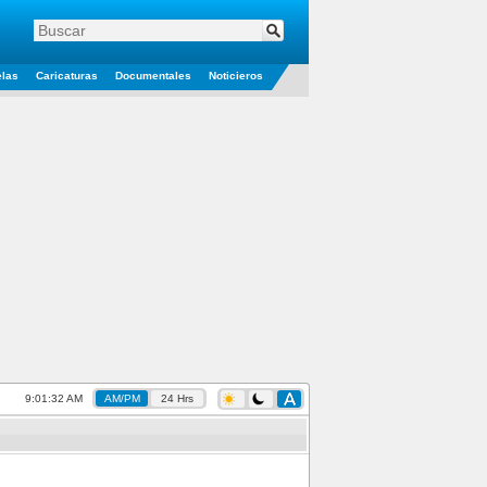
elas
Caricaturas
Documentales
Noticieros
9:01:33 AM
AM/PM
24 Hrs