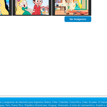
Ver Imágenes
elas y programas de televisión para Argentina, Bolivia, Chile, Colombia, Costa Rica, Cuba, Ecuador, El Sa
ay, Perú, Puerto Rico, República Dominicana, Uruguay, Venezuela, el resto de Latinoamérica, España y e