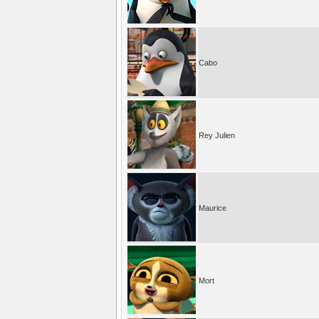
Cabo
Rey Julien
Maurice
Mort