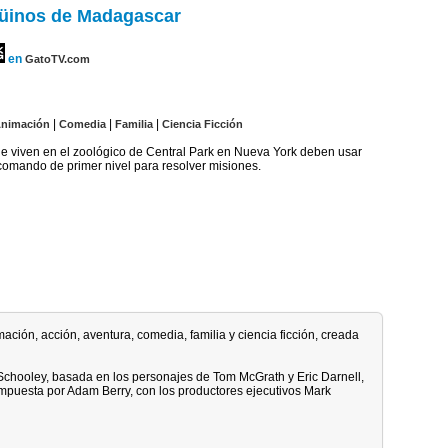
üinos de Madagascar
en
GatoTV.com
|
|
|
nimación
Comedia
Familia
Ciencia Ficción
e viven en el zoológico de Central Park en Nueva York deben usar
comando de primer nivel para resolver misiones.
mación, acción, aventura, comedia, familia y ciencia ficción, creada
Schooley, basada en los personajes de Tom McGrath y Eric Darnell,
compuesta por Adam Berry, con los productores ejecutivos Mark