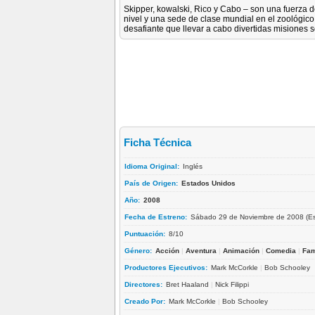
Skipper, kowalski, Rico y Cabo – son una fuerza 
nivel y una sede de clase mundial en el zoológic
desafiante que llevar a cabo divertidas misiones 
Ficha Técnica
Idioma Original:
Inglés
País de Origen:
Estados Unidos
Año:
2008
Fecha de Estreno:
Sábado 29 de Noviembre de 2008 (Es
Puntuación:
8/10
Género:
Acción
|
Aventura
|
Animación
|
Comedia
|
Fam
Productores Ejecutivos:
Mark McCorkle
|
Bob Schooley
Directores:
Bret Haaland
|
Nick Filippi
Creado Por:
Mark McCorkle
|
Bob Schooley