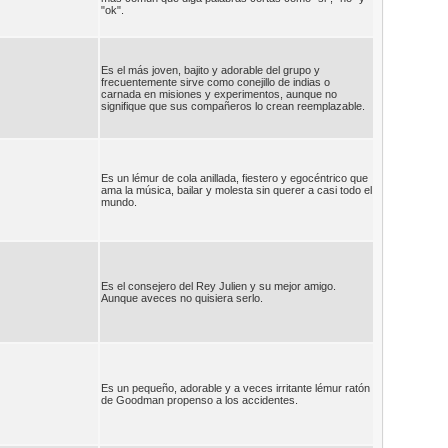
"ok".
Es el más joven, bajito y adorable del grupo y
frecuentemente sirve como conejillo de indias o
carnada en misiones y experimentos, aunque no
signifique que sus compañeros lo crean reemplazable.
Es un lémur de cola anillada, fiestero y egocéntrico que
ama la música, bailar y molesta sin querer a casi todo el
mundo.
Es el consejero del Rey Julien y su mejor amigo.
Aunque aveces no quisiera serlo.
Es un pequeño, adorable y a veces irritante lémur ratón
de Goodman propenso a los accidentes.