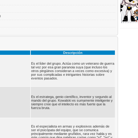
l
Descripción
Es el líder del grupo. Actúa como un veterano de guerra
tal vez por esa gran paranoia suya (que incluso los
otros pingüinos consideran a veces como excesiva) y
por sus complicadas e intrigantes historias sobre
eventos pasados.
Es el estratega, genio científico, inventor y segundo al
mando del grupo. Kowalski es sumamente inteligente y
siempre cree que el intelecto es más fuerte que la
fuerza bruta.
Es el especialista en armas y explosivos además de
ser el psicópata del equipo, que se comunica
principalmente mediante gruñidos, rara vez habla y es
más común que diga palabras cortas como "si", "no" y