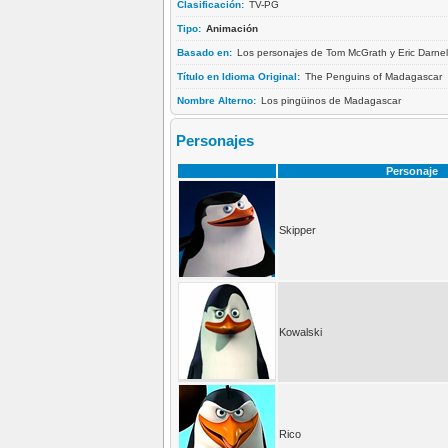
Clasificación:
TV-PG
Tipo:
Animación
Basado en:
Los personajes de Tom McGrath y Eric Darnel
Título en Idioma Original:
The Penguins of Madagascar
Nombre Alterno:
Los pingüinos de Madagascar
Personajes
Personaje
Skipper
Kowalski
Rico