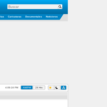
elas
Caricaturas
Documentales
Noticieros
4:09:17 PM
AM/PM
24 Hrs