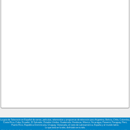
La guía de Televisión en Español de series, películas, telenovelas y programas de televisión para Argentina, Bolivia, Chile, Colombia,
Costa Rica, Cuba, Ecuador, El Salvador, Estados Unidos, Guatemala, Honduras, México, Nicaragua, Panamá, Paraguay, Perú,
Puerto Rico, República Dominicana, Uruguay, Venezuela, el resto de Latinoamérica, España y el mundo latino.
Lo que está en la tele, disfrútalo en tu tele.