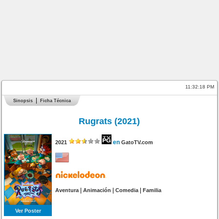
11:32:18 PM
Sinopsis
Ficha Técnica
Rugrats (2021)
en
2021
GatoTV.com
|
|
|
Aventura
Animación
Comedia
Familia
Ver Poster