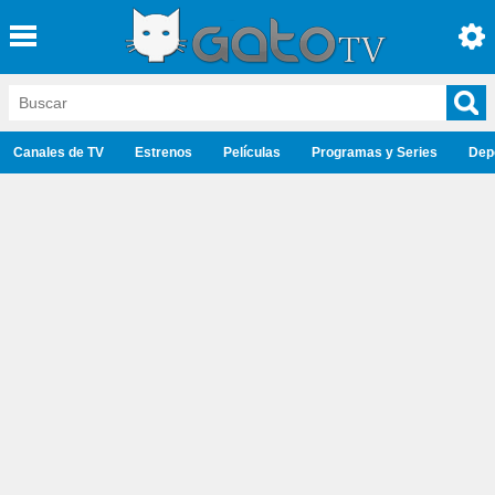
Canales de TV
Estrenos
Películas
Programas y Series
Dep