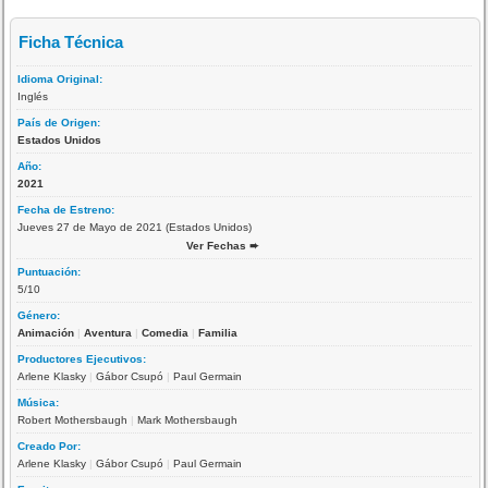
Ficha Técnica
Idioma Original:
Inglés
País de Origen:
Estados Unidos
Año:
2021
Fecha de Estreno:
Jueves 27 de Mayo de 2021 (Estados Unidos)
Ver Fechas ➨
Puntuación:
5/10
Género:
Animación
|
Aventura
|
Comedia
|
Familia
Productores Ejecutivos:
Arlene Klasky
|
Gábor Csupó
|
Paul Germain
Música:
Robert Mothersbaugh
|
Mark Mothersbaugh
Creado Por:
Arlene Klasky
|
Gábor Csupó
|
Paul Germain