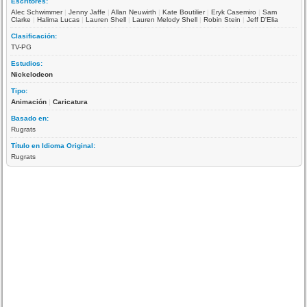
Escritores:
Alec Schwimmer
|
Jenny Jaffe
|
Allan Neuwirth
|
Kate Boutilier
|
Eryk Casemiro
|
Sam
Clarke
|
Halima Lucas
|
Lauren Shell
|
Lauren Melody Shell
|
Robin Stein
|
Jeff D'Elia
Clasificación:
TV-PG
Estudios:
Nickelodeon
Tipo:
Animación
|
Caricatura
Basado en:
Rugrats
Título en Idioma Original:
Rugrats