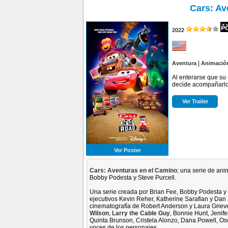
Cars: Av
2022
|
Aventura
Animació
Al enterarse que s
decide acompañarlo 
Ver Trailer
Ver Poster
Cars: Aventuras en el Camino
; una serie de ani
Bobby Podesta y Steve Purcell.
Una serie creada por Brian Fee, Bobby Podesta y S
ejecutivos Kevin Reher, Katherine Sarafian y Dan
cinematografía de Robert Anderson y Laura Griev
Wilson
,
Larry the Cable Guy
, Bonnie Hunt, Jenif
Quinta Brunson, Cristela Alonzo, Dana Powell, Os
voces de los personajes.