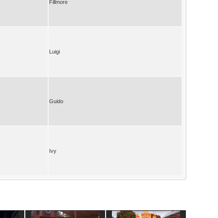
Fillmore
Luigi
Guido
Ivy