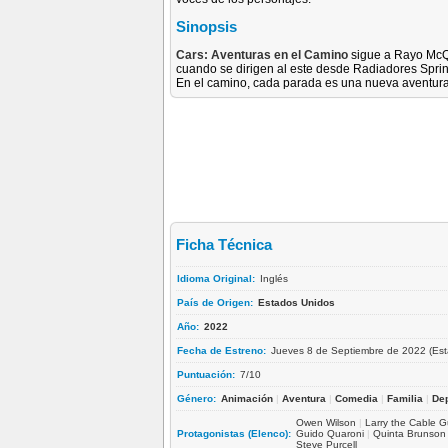
Sinopsis
Cars: Aventuras en el Camino
sigue a Rayo Mc
cuando se dirigen al este desde Radiadores Sprin
En el camino, cada parada es una nueva aventura
Ficha Técnica
Idioma Original:
Inglés
País de Origen:
Estados Unidos
Año:
2022
Fecha de Estreno:
Jueves 8 de Septiembre de 2022 (Est
Puntuación:
7/10
Género:
Animación
|
Aventura
|
Comedia
|
Familia
|
De
Owen Wilson
|
Larry the Cable 
Protagonistas (Elenco):
Guido Quaroni
|
Quinta Brunson
Steve Purcell