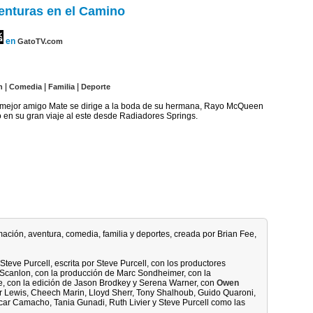
enturas en el Camino
en
GatoTV.com
|
|
|
n
Comedia
Familia
Deporte
u mejor amigo Mate se dirige a la boda de su hermana, Rayo McQueen
en su gran viaje al este desde Radiadores Springs.
mación, aventura, comedia, familia y deportes, creada por Brian Fee,
teve Purcell, escrita por Steve Purcell, con los productores
 Scanlon, con la producción de Marc Sondheimer, con la
e, con la edición de Jason Brodkey y Serena Warner, con
Owen
er Lewis, Cheech Marin, Lloyd Sherr, Tony Shalhoub, Guido Quaroni,
car Camacho, Tania Gunadi, Ruth Livier y Steve Purcell como las