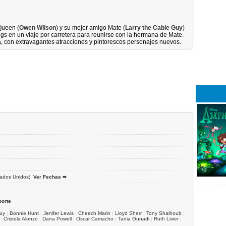
Queen (
Owen Wilson
) y su mejor amigo Mate (
Larry the Cable Guy
)
gs en un viaje por carretera para reunirse con la hermana de Mate.
, con extravagantes atracciones y pintorescos personajes nuevos.
ados Unidos)
Ver Fechas ➨
porte
Guy
|
Bonnie Hunt
|
Jenifer Lewis
|
Cheech Marin
|
Lloyd Sherr
|
Tony Shalhoub
|
|
Cristela Alonzo
|
Dana Powell
|
Oscar Camacho
|
Tania Gunadi
|
Ruth Livier
|