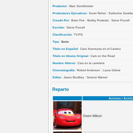
Productor:
Marc Sondheimer
Productores Ejecutivos:
Kevin Reher
|
Katherine Sarafi
Creado Por:
Brian Fee
|
Bobby Podesta
|
Steve Purcell
Escritor:
Steve Purcell
Clasificación:
TV-PG
Tipo:
Serie
Título en Español:
Cars: Aventuras en el Camino
Título en Idioma Original:
Cars on the Road
Nombre Alterno:
Cars en la carretera
Cinematografía:
Robert Anderson
|
Laura Grieve
Editor:
Jason Brodkey
|
Serena Warner
Reparto
Actores / Actri
Owen Wilson