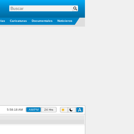
elas
Caricaturas
Documentales
Noticieros
5:58:19 AM
AM/PM
24 Hrs