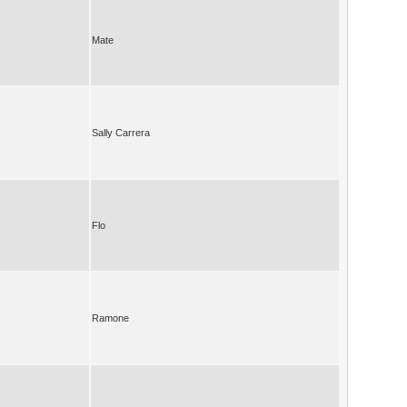
Mate
Sally Carrera
Flo
Ramone