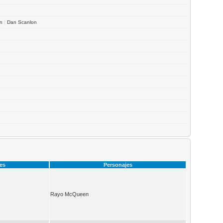
an
|
Dan Scanlon
ces
Personajes
Rayo McQueen