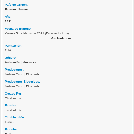
País de Origen:
Estados Unidos
Año:
2021
Fecha de Estreno:
Viernes 5 de Marzo de 2021 (Estados Unidos)
Ver Fechas ➨
Puntuación:
7/10
Género:
Animación
|
Aventura
Productores:
Melissa Cobb
|
Elizabeth Ito
Productores Ejecutivos:
Melissa Cobb
|
Elizabeth Ito
Creado Por:
Elizabeth Ito
Escritor:
Elizabeth Ito
Clasificación:
TV-PG
Estudios: