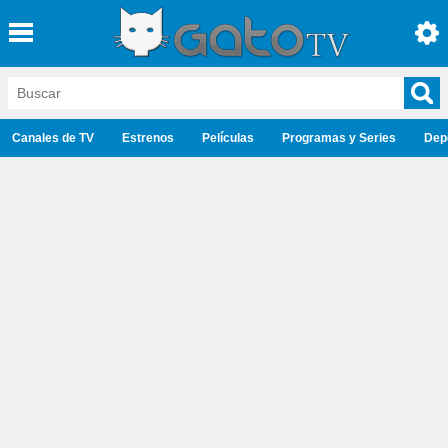
Canales de TV
Estrenos
Películas
Programas y Series
Dep