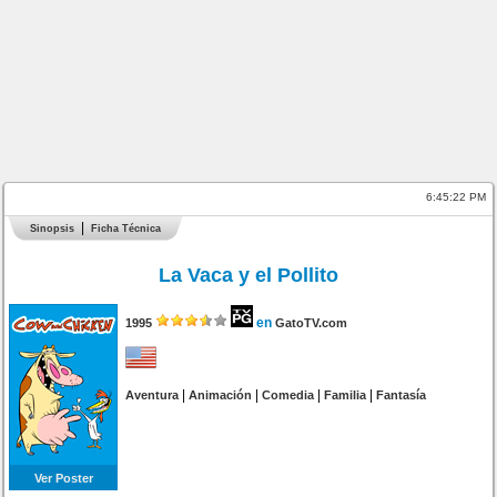
6:45:22 PM
Sinopsis
Ficha Técnica
La Vaca y el Pollito
en
1995
GatoTV.com
|
|
|
|
Aventura
Animación
Comedia
Familia
Fantasía
Ver Poster