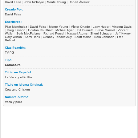
David Feiss
|
John McIntyre
|
Monte Young
|
Robert Álvarez
Creado Por:
David Feiss
Escritores:
Pilar Menéndez
|
David Feiss
|
Monte Young
|
Víctor Ortado
|
Larry Huber
|
Vincent Davis
|
Greg Emison
|
Gordon Coulthart
|
Michael Ryan
|
Bill Burnett
|
Steve Marmel
|
Vincent
Waller
|
Seth MacFarlane
|
Richard Pursel
|
Maxwell Atoms
|
Sherri Schrader
|
Jeff Kwitny
|
Gary Wilson
|
Sami Rank
|
Genndy Tartakovsky
|
Scott Morse
|
Nora Johnson
|
Fred
Belford
Clasificación:
TV-PG
Tipo:
Caricatura
Título en Español:
La Vaca y el Pollito
Título en Idioma Original:
Cow and Chicken
Nombre Alterno:
Vaca y pollo