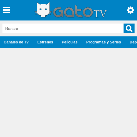
Canales de TV
Estrenos
Películas
Programas y Series
Dep