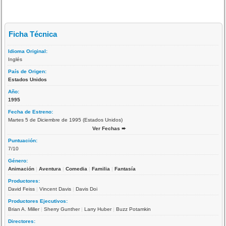
Ficha Técnica
Idioma Original:
Inglés
País de Origen:
Estados Unidos
Año:
1995
Fecha de Estreno:
Martes 5 de Diciembre de 1995 (Estados Unidos)
Ver Fechas ➨
Puntuación:
7/10
Género:
Animación
|
Aventura
|
Comedia
|
Familia
|
Fantasía
Productores:
David Feiss
|
Vincent Davis
|
Davis Doi
Productores Ejecutivos:
Brian A. Miller
|
Sherry Gunther
|
Larry Huber
|
Buzz Potamkin
Directores: