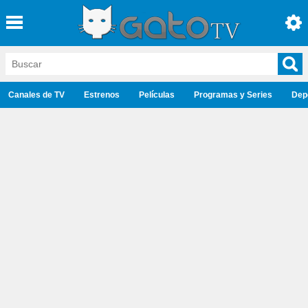
Canales de TV
Estrenos
Películas
Programas y Series
Dep