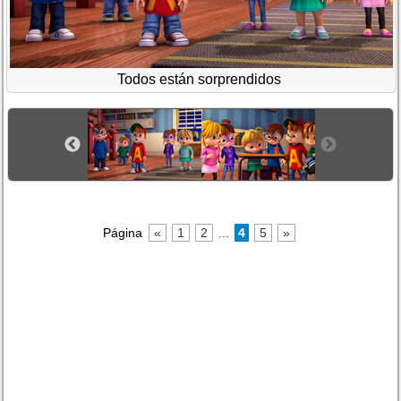
Todos están sorprendidos
Página
«
1
2
...
4
5
»