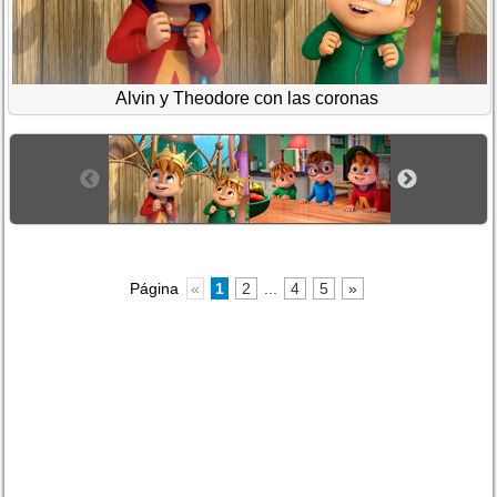
Alvin y Theodore con las coronas
Página
«
1
2
...
4
5
»