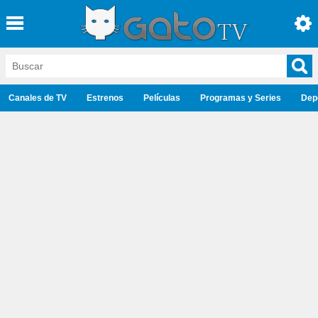
Canales de TV
Estrenos
Películas
Programas y Series
Dep