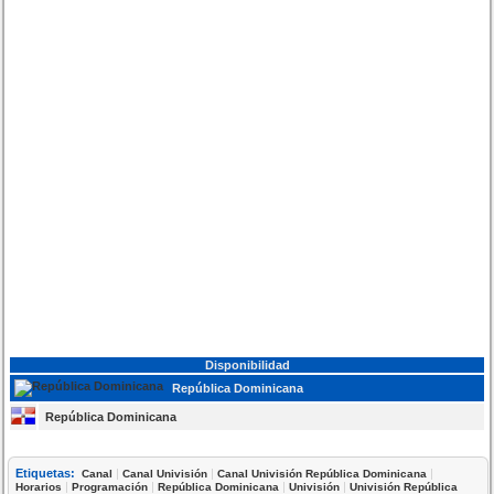
Disponibilidad
República Dominicana
República Dominicana
Etiquetas:
|
|
|
Canal
Canal Univisión
Canal Univisión República Dominicana
|
|
|
|
Horarios
Programación
República Dominicana
Univisión
Univisión República