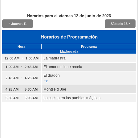
Horarios para el
viernes 12 de junio de 2026
‹
›
Jueves 11
Sábado 13
Horarios de Programación
Hora
Programa
Madrugada
-
La madrastra
12:00 AM
1:00 AM
-
El amor no tiene receta
1:00 AM
2:45 AM
El dragón
-
2:45 AM
4:25 AM
T2
-
Montse & Joe
4:25 AM
5:30 AM
-
La cocina en los pueblos mágicos
5:30 AM
6:05 AM