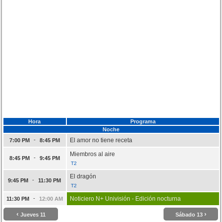
Hora
Programa
Noche
-
El amor no tiene receta
7:00 PM
8:45 PM
Miembros al aire
-
8:45 PM
9:45 PM
T2
El dragón
-
9:45 PM
11:30 PM
T2
-
Noticiero N+ Univisión - Edición nocturna
11:30 PM
12:00 AM
‹
›
Jueves 11
Sábado 13