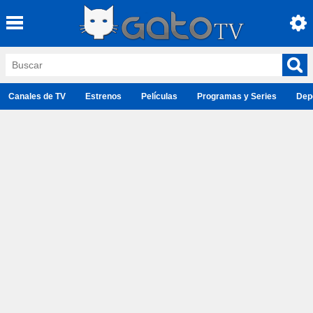
Canales de TV
Estrenos
Películas
Programas y Series
Dep