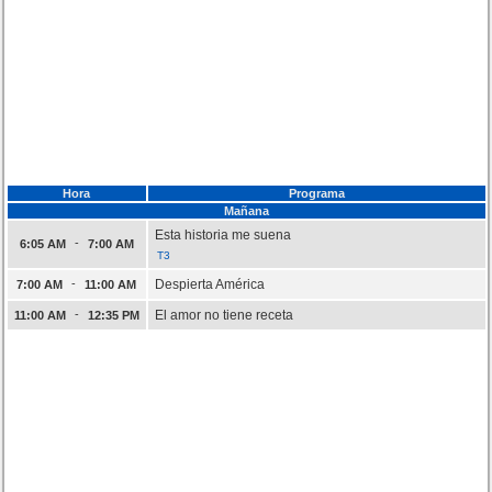
Hora
Programa
Mañana
Esta historia me suena
-
6:05 AM
7:00 AM
T3
-
Despierta América
7:00 AM
11:00 AM
-
El amor no tiene receta
11:00 AM
12:35 PM