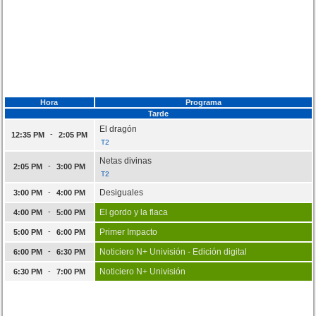
Hora
Programa
Tarde
El dragón
-
12:35 PM
2:05 PM
T2
Netas divinas
-
2:05 PM
3:00 PM
T2
-
Desiguales
3:00 PM
4:00 PM
-
El gordo y la flaca
4:00 PM
5:00 PM
-
Primer Impacto
5:00 PM
6:00 PM
-
Noticiero N+ Univisión - Edición digital
6:00 PM
6:30 PM
-
Noticiero N+ Univisión
6:30 PM
7:00 PM