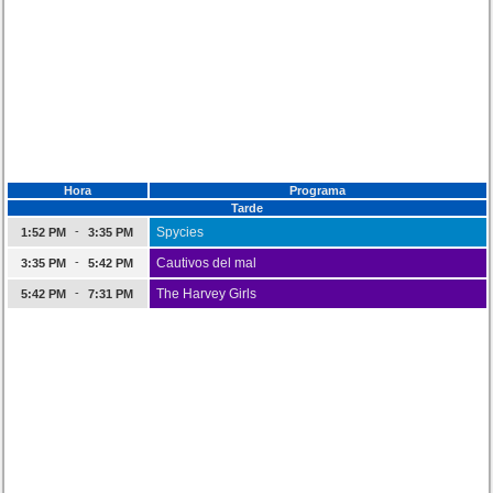
Hora
Programa
Tarde
-
Spycies
1:52 PM
3:35 PM
-
Cautivos del mal
3:35 PM
5:42 PM
-
The Harvey Girls
5:42 PM
7:31 PM