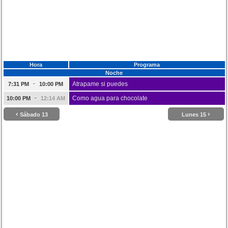
Hora
Programa
Noche
-
Atrapame si puedes
7:31 PM
10:00 PM
-
Como agua para chocolate
10:00 PM
12:14 AM
‹
›
Sábado 13
Lunes 15