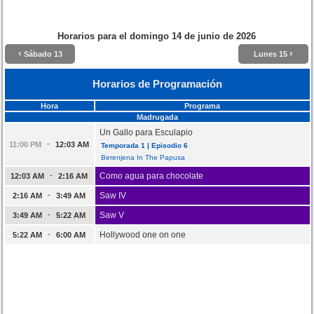
Horarios para el
domingo 14 de junio de 2026
‹
›
Sábado 13
Lunes 15
Horarios de Programación
Hora
Programa
Madrugada
Un Gallo para Esculapio
-
11:00 PM
12:03 AM
Temporada 1 | Episodio 6
Berenjena In The Papusa
-
Como agua para chocolate
12:03 AM
2:16 AM
-
Saw IV
2:16 AM
3:49 AM
-
Saw V
3:49 AM
5:22 AM
-
Hollywood one on one
5:22 AM
6:00 AM