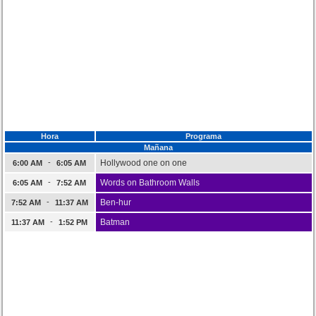
Hora
Programa
Mañana
-
Hollywood one on one
6:00 AM
6:05 AM
-
Words on Bathroom Walls
6:05 AM
7:52 AM
-
Ben-hur
7:52 AM
11:37 AM
-
Batman
11:37 AM
1:52 PM