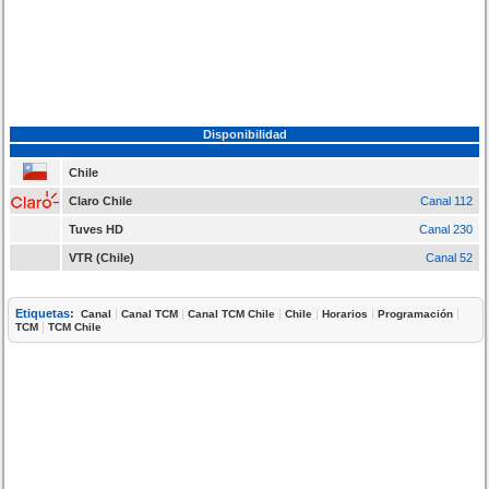
Disponibilidad
Chile
Claro Chile
Canal 112
Tuves HD
Canal 230
VTR (Chile)
Canal 52
Etiquetas:
|
|
|
|
|
|
Canal
Canal TCM
Canal TCM Chile
Chile
Horarios
Programación
|
TCM
TCM Chile