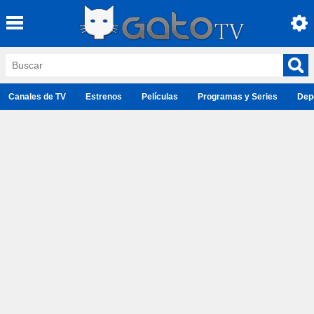
Canales de TV
Estrenos
Películas
Programas y Series
Dep