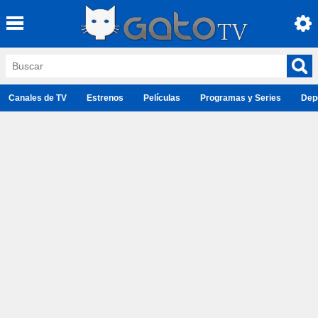
Canales de TV
Estrenos
Películas
Programas y Series
Dep