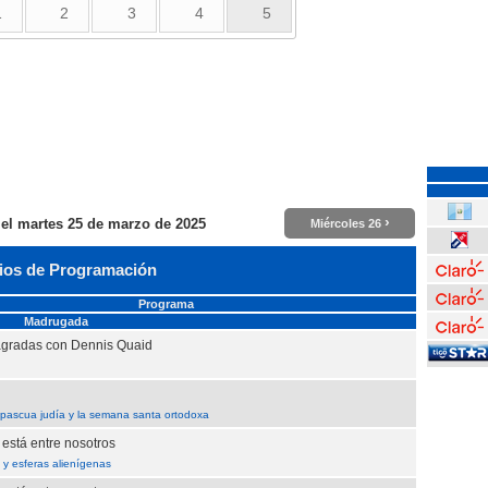
1
2
3
4
5
›
 el
martes 25 de marzo de 2025
Miércoles 26
ios de Programación
Programa
Madrugada
agradas con Dennis Quaid
a pascua judía y la semana santa ortodoxa
 está entre nosotros
y esferas alienígenas