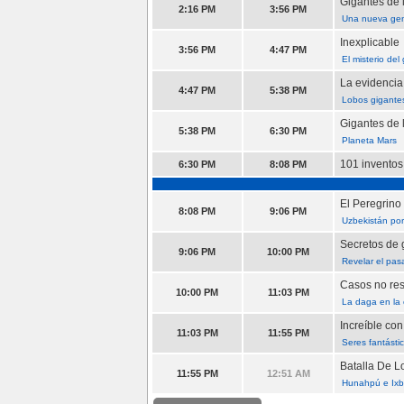
Gigantes de l
2:16 PM
3:56 PM
Una nueva gen
Inexplicable
3:56 PM
4:47 PM
El misterio del
La evidencia
4:47 PM
5:38 PM
Lobos gigante
Gigantes de 
5:38 PM
6:30 PM
Planeta Mars
101 invento
6:30 PM
8:08 PM
El Peregrino
8:08 PM
9:06 PM
Uzbekistán por
Secretos de 
9:06 PM
10:00 PM
Revelar el pa
Casos no resu
10:00 PM
11:03 PM
La daga en la c
Increíble co
11:03 PM
11:55 PM
Seres fantásti
Batalla De L
11:55 PM
12:51 AM
Hunahpú e Ix