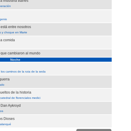
a industria titanes
eración
 genio
 está entre nosotros
s y choque en Marte
la comida
s que cambiaron al mundo
Noche
 los caminos de la ruta de la seda
guerra
sado
eltos de la historia
atedral de florencialos medici
n Dan Aykroyd
cos
os Dioses
balanqué