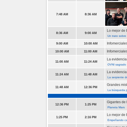
7:48 AM
8:36 AM
Lo mejor de E
8:36 AM
9:00 AM
Un trato sobre
Infomerciale
9:00 AM
10:00 AM
Infomerciale
10:00 AM
11:00 AM
La evidencia
11:00 AM
11:24 AM
OVNI sagrado 
La evidencia
11:24 AM
11:48 AM
La serpiente d
Grandes miste
11:48 AM
12:36 PM
La búsqueda p
Gigantes de 
12:36 PM
1:25 PM
Planeta Mars
Lo mejor de E
1:25 PM
2:16 PM
Empeñando ca