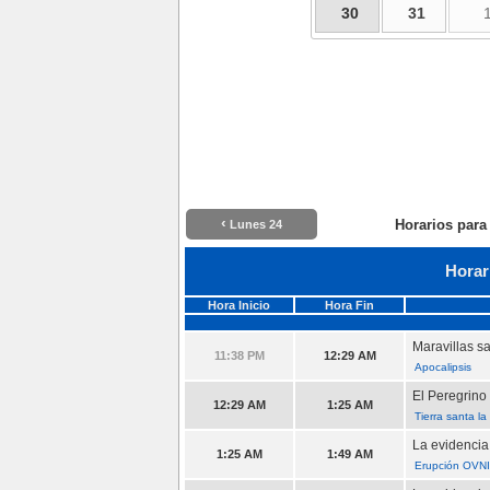
30
31
‹
Horarios para
Lunes 24
Horar
Hora Inicio
Hora Fin
Maravillas s
11:38 PM
12:29 AM
Apocalipsis
El Peregrino
12:29 AM
1:25 AM
Tierra santa l
La evidencia
1:25 AM
1:49 AM
Erupción OVNI 