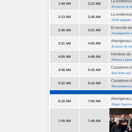
La evidencia
1:49 AM
2:13 AM
El ovni en la 
La evidencia
2:13 AM
2:36 AM
OVNI sagrado 
El secreto d
2:36 AM
3:21 AM
Investigación 
Alienígenas 
3:21 AM
4:05 AM
El punto de in
Hombres de
4:05 AM
4:48 AM
Pólvora y plo
Cazadores d
4:48 AM
5:32 AM
Que lindo que 
Cazadores d
5:32 AM
6:16 AM
Monopatines y
Alienígenas 
6:16 AM
7:00 AM
Edgar Cayce el
7:00 AM
7:48 AM