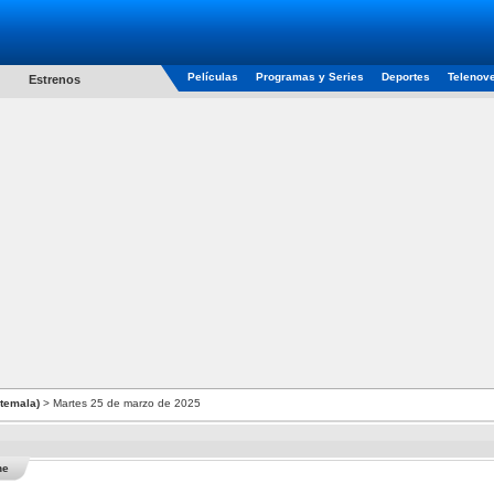
Películas
Programas y Series
Deportes
Telenov
Estrenos
atemala)
> Martes 25 de marzo de 2025
he