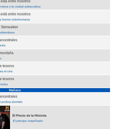
 está entre nosotros
ventana y la ciudad subacuática
 está entre nosotros
y fuerza sobrehumana
e Skinwalker
subterránea
ancestrales
terés
 montaña
mo
e tesoros
es el cine
e tesoros
 bolos
Mañana
ancestrales
 profeta dormido
El Precio de la Historia
El principe empeñador