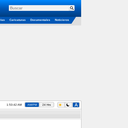
elas
Caricaturas
Documentales
Noticieros
1:53:43 AM
AM/PM
24 Hrs