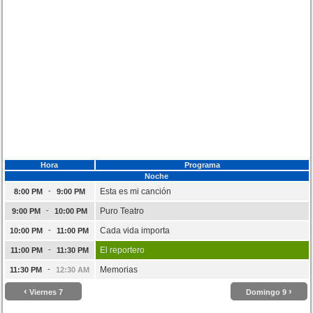
Hora
Programa
Noche
-
Esta es mi canción
8:00 PM
9:00 PM
-
Puro Teatro
9:00 PM
10:00 PM
-
Cada vida importa
10:00 PM
11:00 PM
-
El reportero
11:00 PM
11:30 PM
-
Memorias
11:30 PM
12:30 AM
‹
›
Viernes 7
Domingo 9