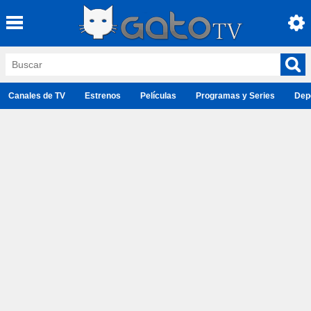
Canales de TV
Estrenos
Películas
Programas y Series
Dep