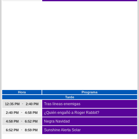
Hora
Programa
Tarde
-
Tras líneas enemigas
12:35 PM
2:40 PM
-
¿Quién engañó a Roger Rabbit?
2:40 PM
4:58 PM
-
Negra Navidad
4:58 PM
6:52 PM
-
Sunshine Alerta Solar
6:52 PM
8:59 PM