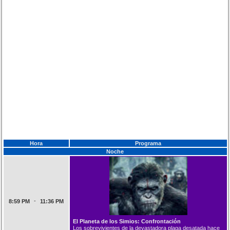
Hora
Programa
Noche
-
8:59 PM
11:36 PM
El Planeta de los Simios: Confrontación
Los sobrevivientes de la devastadora plaga desatada hace