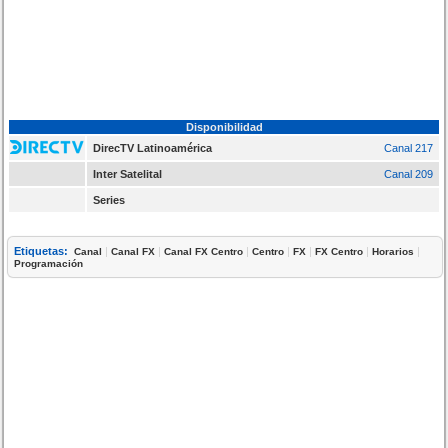
Disponibilidad
DirecTV Latinoamérica
Canal 217
Inter Satelital
Canal 209
Series
Etiquetas:
|
|
|
|
|
|
|
Canal
Canal FX
Canal FX Centro
Centro
FX
FX Centro
Horarios
Programación