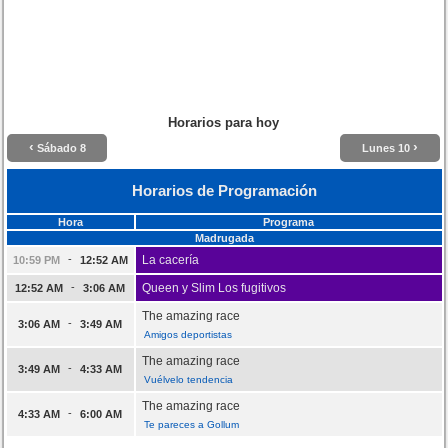
Horarios para hoy
‹
›
Sábado 8
Lunes 10
Horarios de Programación
Hora
Programa
Madrugada
-
La cacería
10:59 PM
12:52 AM
-
Queen y Slim Los fugitivos
12:52 AM
3:06 AM
The amazing race
-
3:06 AM
3:49 AM
Amigos deportistas
The amazing race
-
3:49 AM
4:33 AM
Vuélvelo tendencia
The amazing race
-
4:33 AM
6:00 AM
Te pareces a Gollum