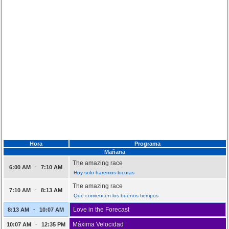
Hora
Programa
Mañana
The amazing race
-
6:00 AM
7:10 AM
Hoy solo haremos locuras
The amazing race
-
7:10 AM
8:13 AM
Que comiencen los buenos tiempos
-
Love in the Forecast
8:13 AM
10:07 AM
-
Máxima Velocidad
10:07 AM
12:35 PM