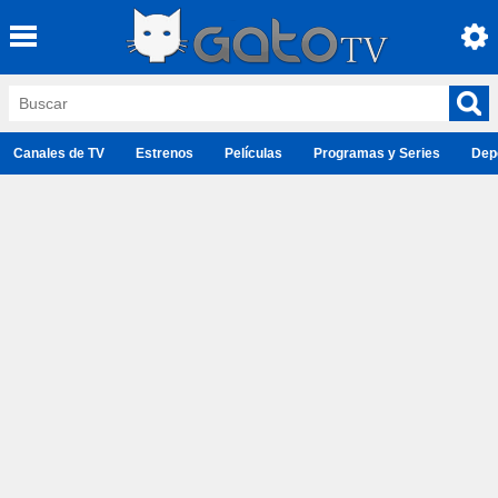
Canales de TV
Estrenos
Películas
Programas y Series
Dep