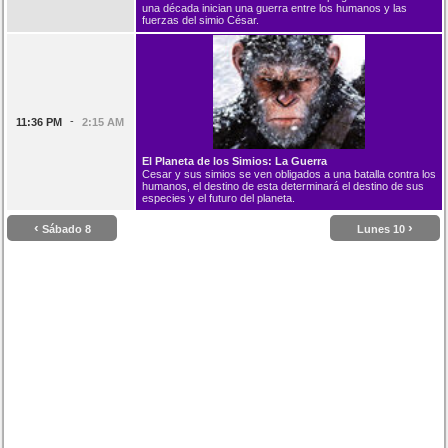
una década inician una guerra entre los humanos y las
fuerzas del simio César.
-
11:36 PM
2:15 AM
El Planeta de los Simios: La Guerra
Cesar y sus simios se ven obligados a una batalla contra los
humanos, el destino de esta determinará el destino de sus
especies y el futuro del planeta.
‹
›
Sábado 8
Lunes 10