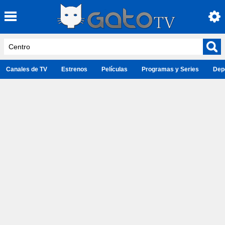
Canales de TV
Estrenos
Películas
Programas y Series
Dep