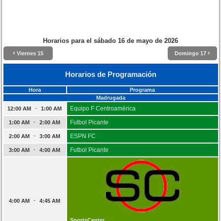
Horarios para el
sábado 16 de mayo de 2026
‹
›
Viernes 15
Domingo 17
Horarios de Programación
Hora
Programa
Madrugada
-
Equipo F Centroamérica
12:00 AM
1:00 AM
-
Futbol Picante
1:00 AM
2:00 AM
-
ESPN FC
2:00 AM
3:00 AM
-
Futbol Picante
3:00 AM
4:00 AM
-
4:00 AM
4:45 AM
SportsCenter