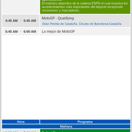
El noticiero deportivo de la cadena ESPN el cual muestra los
acontecimientos más importantes del deporte incluyendo
resúmenes y marcadores.
MotoGP - Qualifying
-
4:45 AM
5:45 AM
Gran Premio de Cataluña, Circuito de Barcelona-Cataluña
-
Lo mejor de MotoGP
5:45 AM
6:00 AM
Hora
Programa
Mañana