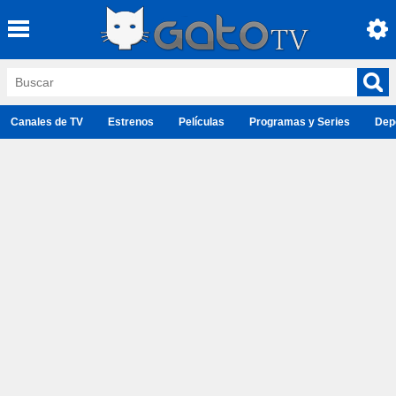
Canales de TV
Estrenos
Películas
Programas y Series
Dep