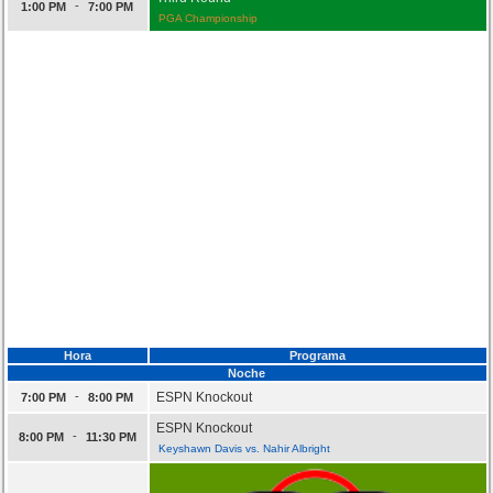
-
1:00 PM
7:00 PM
PGA Championship
Hora
Programa
Noche
-
ESPN Knockout
7:00 PM
8:00 PM
ESPN Knockout
-
8:00 PM
11:30 PM
Keyshawn Davis vs. Nahir Albright