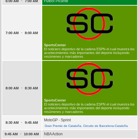
-
Futbol Picante
6:00 AM
7:00 AM
-
7:00 AM
8:00 AM
SportsCenter
El noticiero deportivo de la cadena ESPN el cual muestra los
acontecimientos más importantes del deporte incluyendo
resúmenes y marcadores.
-
8:00 AM
8:30 AM
SportsCenter
El noticiero deportivo de la cadena ESPN el cual muestra los
acontecimientos más importantes del deporte incluyendo
resúmenes y marcadores.
MotoGP - Sprint
-
8:30 AM
9:45 AM
Gran Premio de Cataluña, Circuito de Barcelona-Cataluña
-
NBA Action
9:45 AM
10:00 AM