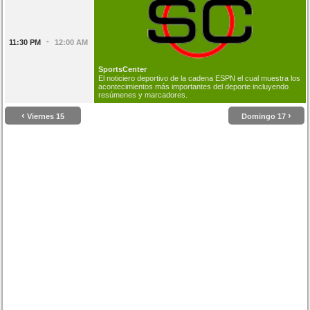
-
11:30 PM
12:00 AM
SportsCenter
El noticiero deportivo de la cadena ESPN el cual muestra los
acontecimientos más importantes del deporte incluyendo
resúmenes y marcadores.
‹
›
Viernes 15
Domingo 17