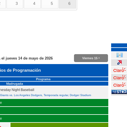
2
3
4
5
6
›
a el
jueves 14 de mayo de 2026
Viernes 15
ios de Programación
Programa
Madrugada
esday Night Baseball
 Giants vs. Los Angeles Dodgers, Temporada regular, Dodger Stadium
te
te