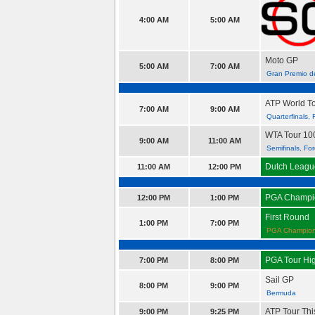
4:00 AM
5:00 AM
Moto GP
5:00 AM
7:00 AM
Gran Premio de
ATP World Tou
7:00 AM
9:00 AM
Quarterfinals, 
WTA Tour 100
9:00 AM
11:00 AM
Semifinals, For
Dutch League
11:00 AM
12:00 PM
PGA Champion
12:00 PM
1:00 PM
First Round
1:00 PM
7:00 PM
PGA Champion
PGA Tour Hig
7:00 PM
8:00 PM
Sail GP
8:00 PM
9:00 PM
Bermuda
ATP Tour Th
9:00 PM
9:25 PM