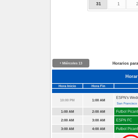
31
1
‹
Horarios par
Miércoles 13
Horar
Hora Inicio
Hora Fin
ESPN's Wedn
10:00 PM
1:00 AM
San Francisco
Futbol Pican
1:00 AM
2:00 AM
ESPN FC
2:00 AM
3:00 AM
Futbol Pican
3:00 AM
4:00 AM