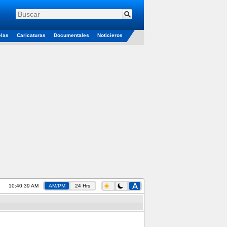
elas
Caricaturas
Documentales
Noticieros
10:40:39 AM
AM/PM
24 Hrs