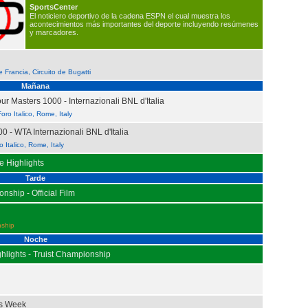
SportsCenter
El noticiero deportivo de la cadena ESPN el cual muestra los
acontecimientos más importantes del deporte incluyendo resúmenes
y marcadores.
 Francia, Circuito de Bugatti
Mañana
r Masters 1000 - Internazionali BNL d'Italia
Foro Italico, Rome, Italy
0 - WTA Internazionali BNL d'Italia
o Italico, Rome, Italy
 Highlights
Tarde
ship - Official Film
ship
Noche
hlights - Truist Championship
is Week