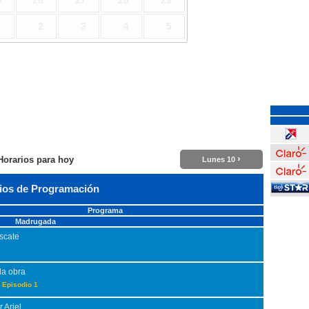
5
26
27
28
29
1
2
3
4
5
›
Horarios para hoy
Lunes 10
ios de Programación
Programa
Madrugada
scate
la obra
 Episodio 1
 Ariel