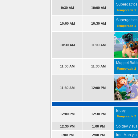
Supergatitos
9:30 AM
10:00 AM
Temporada 1
Supergatitos
10:00 AM
10:30 AM
Temporada 1
10:30 AM
11:00 AM
Muppet Babi
11:00 AM
11:30 AM
Temporada 2
11:30 AM
12:00 PM
Bluey
12:00 PM
12:30 PM
Temporada 2
Spidey y sus
12:30 PM
1:00 PM
Iron Man y s
1:00 PM
2:00 PM