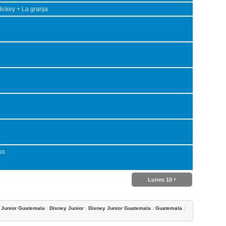
ickey + La granja
ss
›
Lunes 10
|
|
|
|
 Junior Guatemala
Disney Junior
Disney Junior Guatemala
Guatemala