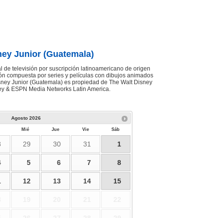
ney Junior (Guatemala)
 de televisión por suscripción latinoamericano de origen
n compuesta por series y películas con dibujos animados
isney Junior (Guatemala) es propiedad de The Walt Disney
ey & ESPN Media Networks Latin America.
Agosto
2026
Mié
Jue
Vie
Sáb
8
29
30
31
1
4
5
6
7
8
1
12
13
14
15
8
19
20
21
22