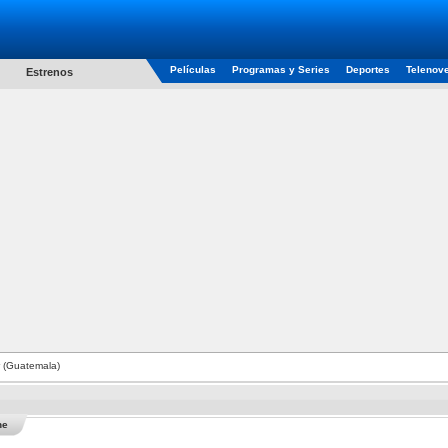
Películas
Programas y Series
Deportes
Telenov
Estrenos
r (Guatemala)
he