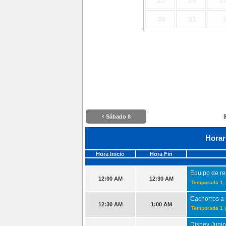
23
24
2
30
31
‹
Sábado 8
Horar
Hora Inicio
Hora Fin
Equipo de re
12:00 AM
12:30 AM
Temporada 1
Cachorros a 
12:30 AM
1:00 AM
Temporada 1 |
Disney Junior