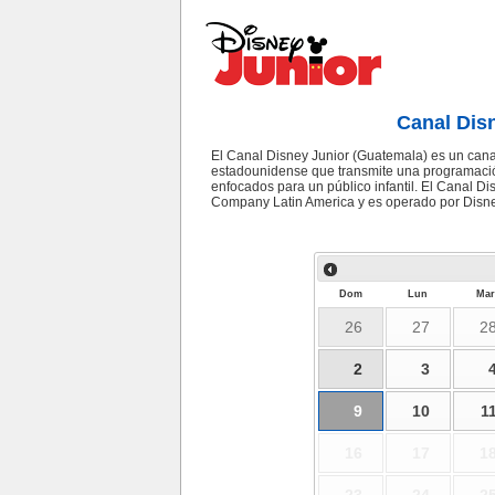
Canal Dis
El Canal Disney Junior (Guatemala) es un canal
estadounidense que transmite una programació
enfocados para un público infantil. El Canal D
Company Latin America y es operado por Disn
Dom
Lun
Mar
26
27
2
2
3
9
10
1
16
17
1