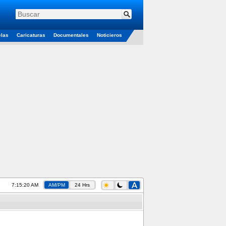
elas
Caricaturas
Documentales
Noticieros
7:15:21 AM
AM/PM
24 Hrs