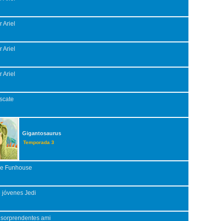
 Ariel
 Ariel
 Ariel
scate
Gigantosaurus
Temporada 3
se Funhouse
 jóvenes Jedi
 sorprendentes ami