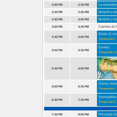
La maravillo
2:00 PM
2:30 PM
Morphle y la
2:30 PM
2:45 PM
Morphle y la
2:45 PM
3:00 PM
Cuentos de 
3:00 PM
4:30 PM
Kínder El mu
4:30 PM
5:00 PM
Temporada 1
Eureka!
5:00 PM
5:30 PM
Temporada 1 |
5:30 PM
6:00 PM
Disney Junior
6:00 PM
6:30 PM
Temporada 1
Supergatitos
6:30 PM
7:30 PM
Temporada 2
Princesita S
7:30 PM
8:00 PM