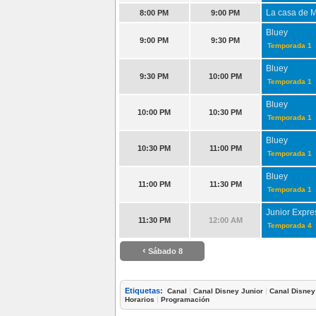
La casa de M
8:00 PM
9:00 PM
Bluey
9:00 PM
9:30 PM
Temporada 1
Bluey
9:30 PM
10:00 PM
Temporada 1
Bluey
10:00 PM
10:30 PM
Temporada 1
Bluey
10:30 PM
11:00 PM
Temporada 1
Bluey
11:00 PM
11:30 PM
Temporada 1
Junior Expre
11:30 PM
12:00 AM
Temporada 4
‹
Sábado 8
Etiquetas:
|
|
Canal
Canal Disney Junior
Canal Disney
|
Horarios
Programación