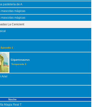
sa pastelería de A
s mascotas mágicas
s mascotas mágicas
hadas La Cenicient
sical
 Episodio 1
Gigantosaurus
Temporada 3
 Ariel
Noche
ofía Magia Real T