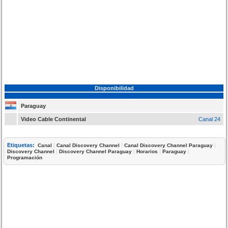
Disponibilidad
Paraguay
Video Cable Continental
Canal 24
Etiquetas:
|
|
|
Canal
Canal Discovery Channel
Canal Discovery Channel Paraguay
|
|
|
|
Discovery Channel
Discovery Channel Paraguay
Horarios
Paraguay
Programación