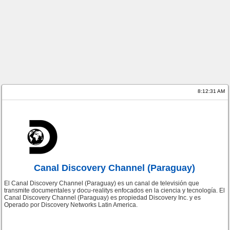
8:12:31 AM
Canal Discovery Channel (Paraguay)
El Canal Discovery Channel (Paraguay) es un canal de televisión que
transmite documentales y docu-realitys enfocados en la ciencia y tecnología. El
Canal Discovery Channel (Paraguay) es propiedad Discovery Inc. y es
Operado por Discovery Networks Latin America.