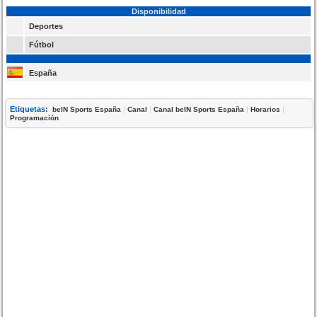
Disponibilidad
Deportes
Fútbol
España
Etiquetas:
|
|
|
|
beIN Sports España
Canal
Canal beIN Sports España
Horarios
Programación