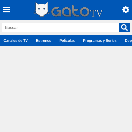
Canales de TV
Estrenos
Películas
Programas y Series
Dep