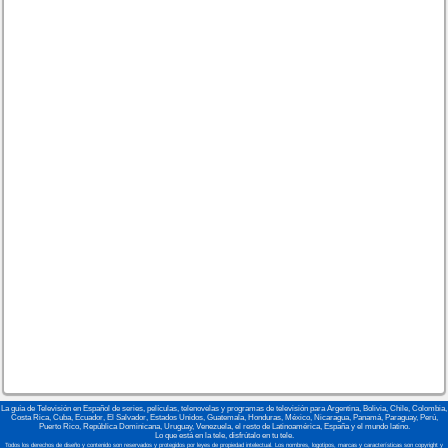
La guía de Televisión en Español de series, películas, telenovelas y programas de televisión para Argentina, Bolivia, Chile, Colombia,
Costa Rica, Cuba, Ecuador, El Salvador, Estados Unidos, Guatemala, Honduras, México, Nicaragua, Panamá, Paraguay, Perú,
Puerto Rico, República Dominicana, Uruguay, Venezuela, el resto de Latinoamérica, España y el mundo latino.
Lo que está en la tele, disfrútalo en tu tele.