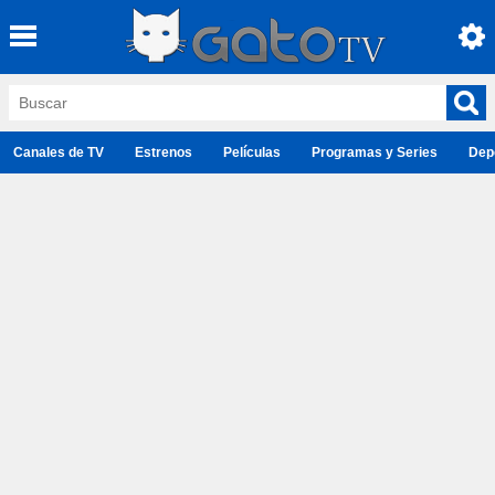
Canales de TV
Estrenos
Películas
Programas y Series
Dep