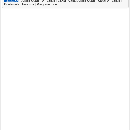
Etiquetas:
|
|
|
|
|
A Más Guate
A+ Guate
Canal
Canal A Más Guate
Canal A+ Guate
|
|
Guatemala
Horarios
Programación