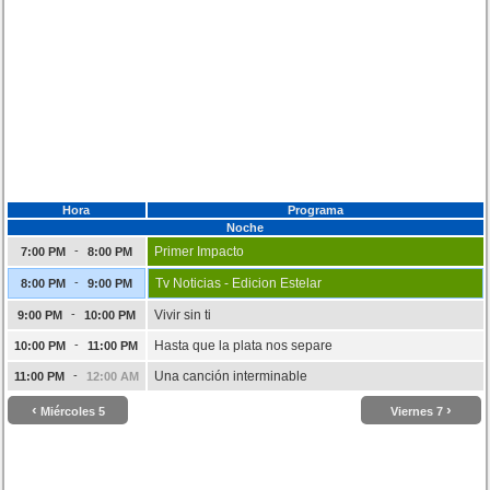
Hora
Programa
Noche
-
Primer Impacto
7:00 PM
8:00 PM
-
Tv Noticias - Edicion Estelar
8:00 PM
9:00 PM
-
Vivir sin ti
9:00 PM
10:00 PM
-
Hasta que la plata nos separe
10:00 PM
11:00 PM
-
Una canción interminable
11:00 PM
12:00 AM
‹
›
Miércoles 5
Viernes 7