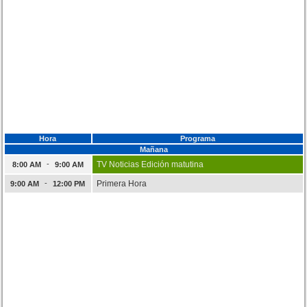
Hora
Programa
Mañana
-
TV Noticias Edición matutina
8:00 AM
9:00 AM
-
Primera Hora
9:00 AM
12:00 PM