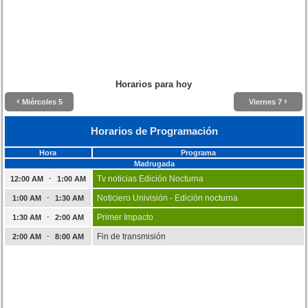
Horarios para hoy
‹
›
Miércoles 5
Viernes 7
Horarios de Programación
Hora
Programa
Madrugada
-
Tv noticias Edición Nocturna
12:00 AM
1:00 AM
-
Noticiero Univisión - Edición nocturna
1:00 AM
1:30 AM
-
Primer Impacto
1:30 AM
2:00 AM
-
Fin de transmisión
2:00 AM
8:00 AM