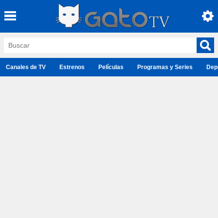
Canales de TV
Estrenos
Películas
Programas y Series
Dep