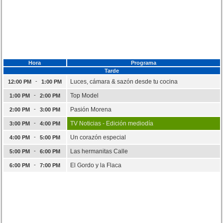
Hora
Programa
Tarde
-
Luces, cámara & sazón desde tu cocina
12:00 PM
1:00 PM
-
Top Model
1:00 PM
2:00 PM
-
Pasión Morena
2:00 PM
3:00 PM
-
TV Noticias - Edición mediodía
3:00 PM
4:00 PM
-
Un corazón especial
4:00 PM
5:00 PM
-
Las hermanitas Calle
5:00 PM
6:00 PM
-
El Gordo y la Flaca
6:00 PM
7:00 PM