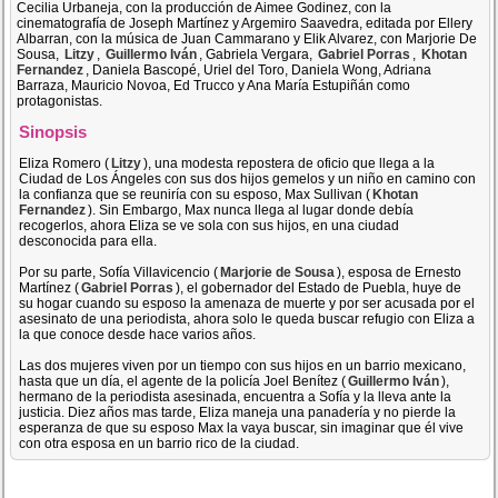
Cecilia Urbaneja, con la producción de Aimee Godinez, con la
cinematografía de Joseph Martínez y Argemiro Saavedra, editada por Ellery
Albarran, con la música de Juan Cammarano y Elik Alvarez, con Marjorie De
Sousa,
Litzy
,
Guillermo Iván
, Gabriela Vergara,
Gabriel Porras
,
Khotan
Fernandez
, Daniela Bascopé, Uriel del Toro, Daniela Wong, Adriana
Barraza, Mauricio Novoa, Ed Trucco y Ana María Estupiñán como
protagonistas.
Sinopsis
Eliza Romero (
Litzy
), una modesta repostera de oficio que llega a la
Ciudad de Los Ángeles con sus dos hijos gemelos y un niño en camino con
la confianza que se reuniría con su esposo, Max Sullivan (
Khotan
Fernandez
). Sin Embargo, Max nunca llega al lugar donde debía
recogerlos, ahora Eliza se ve sola con sus hijos, en una ciudad
desconocida para ella.
Por su parte, Sofía Villavicencio (
Marjorie de Sousa
), esposa de Ernesto
Martínez (
Gabriel Porras
), el gobernador del Estado de Puebla, huye de
su hogar cuando su esposo la amenaza de muerte y por ser acusada por el
asesinato de una periodista, ahora solo le queda buscar refugio con Eliza a
la que conoce desde hace varios años.
Las dos mujeres viven por un tiempo con sus hijos en un barrio mexicano,
hasta que un día, el agente de la policía Joel Benítez (
Guillermo Iván
),
hermano de la periodista asesinada, encuentra a Sofía y la lleva ante la
justicia. Diez años mas tarde, Eliza maneja una panadería y no pierde la
esperanza de que su esposo Max la vaya buscar, sin imaginar que él vive
con otra esposa en un barrio rico de la ciudad.