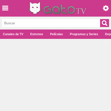
Canales de TV
Estrenos
Películas
Programas y Series
Dep