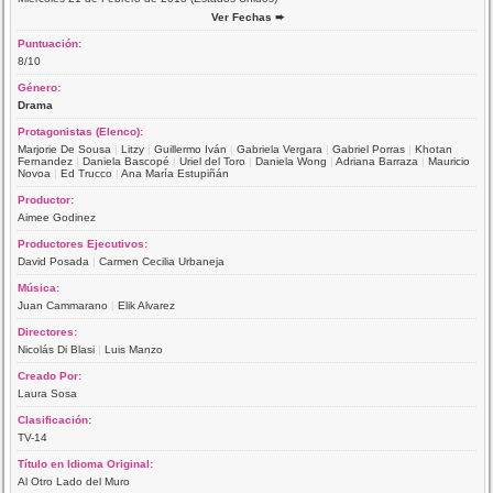
Ver Fechas ➨
Puntuación:
8/10
Género:
Drama
Protagonistas (Elenco):
Marjorie De Sousa
|
Litzy
|
Guillermo Iván
|
Gabriela Vergara
|
Gabriel Porras
|
Khotan
Fernandez
|
Daniela Bascopé
|
Uriel del Toro
|
Daniela Wong
|
Adriana Barraza
|
Mauricio
Novoa
|
Ed Trucco
|
Ana María Estupiñán
Productor:
Aimee Godinez
Productores Ejecutivos:
David Posada
|
Carmen Cecilia Urbaneja
Música:
Juan Cammarano
|
Elik Alvarez
Directores:
Nicolás Di Blasi
|
Luis Manzo
Creado Por:
Laura Sosa
Clasificación:
TV-14
Título en Idioma Original:
Al Otro Lado del Muro