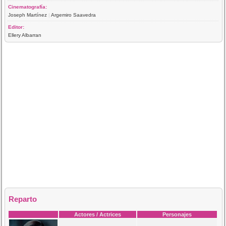
Cinematografía:
Joseph Martínez
|
Argemiro Saavedra
Editor:
Ellery Albarran
Reparto
Actores / Actrices
Personajes