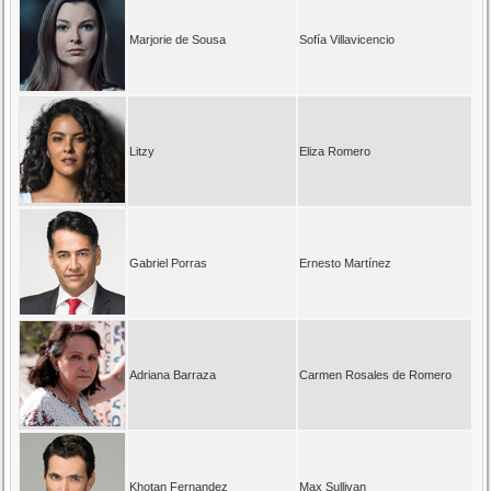
Marjorie de Sousa
Sofía Villavicencio
Litzy
Eliza Romero
Gabriel Porras
Ernesto Martínez
Adriana Barraza
Carmen Rosales de Romero
Khotan Fernandez
Max Sullivan