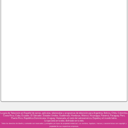
La guía de Televisión en Español de series, películas, telenovelas y programas de televisión para Argentina, Bolivia, Chile, Colombia,
Costa Rica, Cuba, Ecuador, El Salvador, Estados Unidos, Guatemala, Honduras, México, Nicaragua, Panamá, Paraguay, Perú,
Puerto Rico, República Dominicana, Uruguay, Venezuela, el resto de Latinoamérica, España y el mundo latino.
Lo que está en la tele, disfrútalo en tu tele.