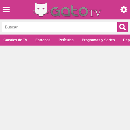
Canales de TV
Estrenos
Películas
Programas y Series
Dep