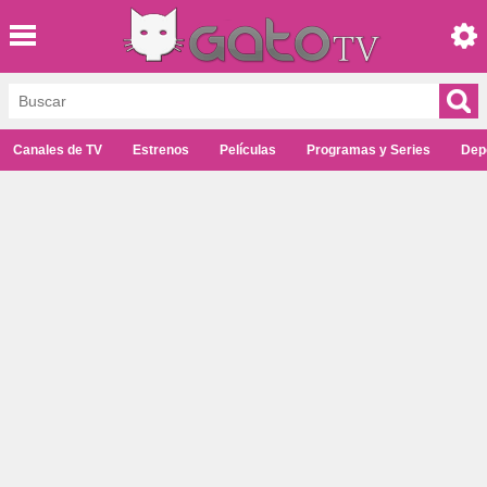
Canales de TV
Estrenos
Películas
Programas y Series
Dep