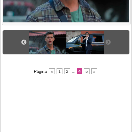
Página
«
1
2
...
4
5
»