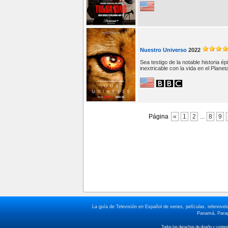
Nuestro Universo
2022
Sea testigo de la notable historia 
inextricable con la vida en el Planet
Página
«
1
2
...
8
9
La guía de Televisión en Español de series, películas, telenov
Panamá, Paragu