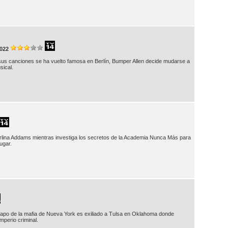
022
us canciones se ha vuelto famosa en Berlín, Bumper Allen decide mudarse a
sical.
rlina Addams mientras investiga los secretos de la Academia Nunca Más para
ugar.
capo de la mafia de Nueva York es exiliado a Tulsa en Oklahoma donde
mperio criminal.