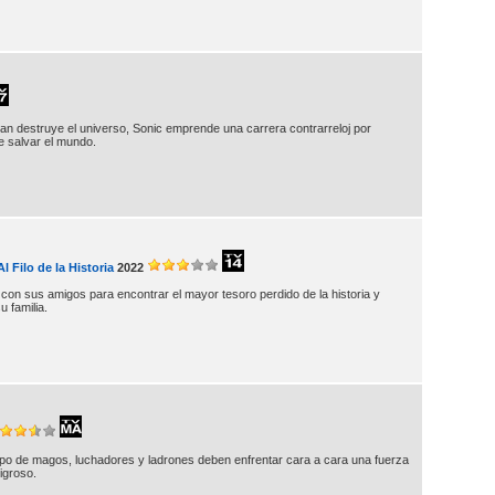
an destruye el universo, Sonic emprende una carrera contrarreloj por
e salvar el mundo.
 Filo de la Historia
2022
con sus amigos para encontrar el mayor tesoro perdido de la historia y
 familia.
po de magos, luchadores y ladrones deben enfrentar cara a cara una fuerza
igroso.