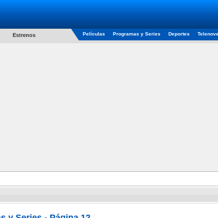
Películas
Programas y Series
Deportes
Telenov
Estrenos
 y Series - Página 12