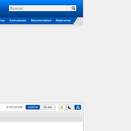
elas
Caricaturas
Documentales
Noticieros
8:35:51 AM
AM/PM
24 Hrs