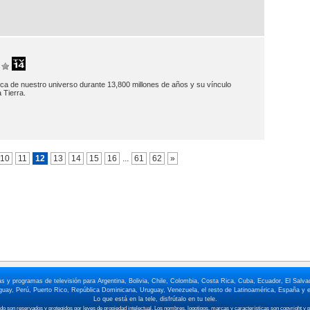
épica de nuestro universo durante 13,800 millones de años y su vínculo
a Tierra.
10
11
12
13
14
15
16
...
61
62
»
elas y programas de televisión para Argentina, Bolivia, Chile, Colombia, Costa Rica, Cuba, Ecuador, El Sa
ay, Perú, Puerto Rico, República Dominicana, Uruguay, Venezuela, el resto de Latinoamérica, España y e
Lo que está en la tele, disfrútalo en tu tele.