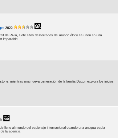
gre
2022
alt de Rivia, siete elfos desterrados del mundo élfico se unen en una
r imparable.
wstone, mientras una nueva generación de la familia Dutton explora los inicios
e lleno al mundo del espionaje internacional cuando una antigua espía
de la agencia.