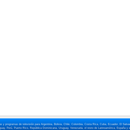
elas y programas de televisión para Argentina, Bolivia, Chile, Colombia, Costa Rica, Cuba, Ecuador, El Sa
ay, Perú, Puerto Rico, República Dominicana, Uruguay, Venezuela, el resto de Latinoamérica, España y e