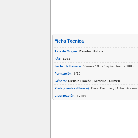
Ficha Técnica
País de Origen:
Estados Unidos
Año:
1993
Fecha de Estreno:
Viernes 10 de Septiembre de 1993
Puntuación:
9/10
Género:
Ciencia Ficción
|
Misterio
|
Crimen
Protagonistas (Elenco):
David Duchovny
|
Gillian Anders
Clasificación:
TV-MA