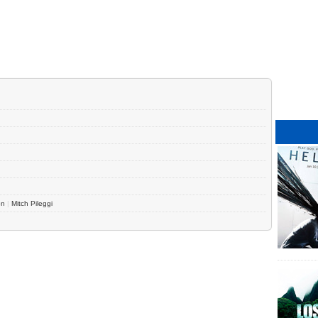
on
|
Mitch Pileggi