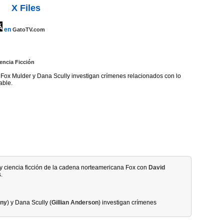
X Files
en
GatoTV.com
encia Ficción
 Fox Mulder y Dana Scully investigan crímenes relacionados con lo
able.
 y ciencia ficción de la cadena norteamericana Fox con
David
.
vny
) y Dana Scully (
Gillian Anderson
) investigan crímenes