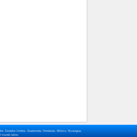
lvador, Estados Unidos, Guatemala, Honduras, México, Nicaragua,
l mundo latino.