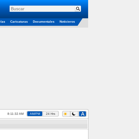
elas
Caricaturas
Documentales
Noticieros
8:11:33 AM
AM/PM
24 Hrs