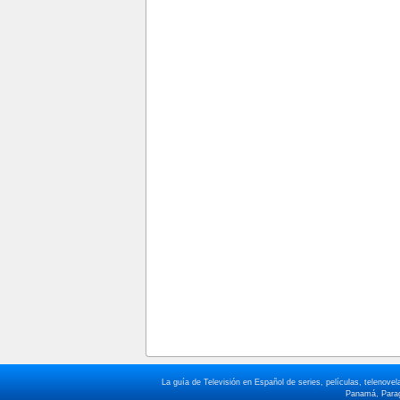
La guía de Televisión en Español de series, películas, telenov
Panamá, Paragu