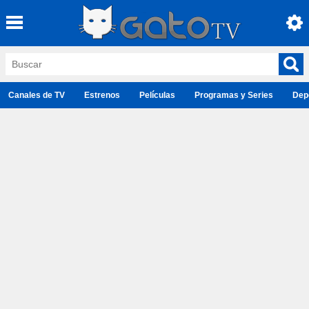
Canales de TV
Estrenos
Películas
Programas y Series
Dep