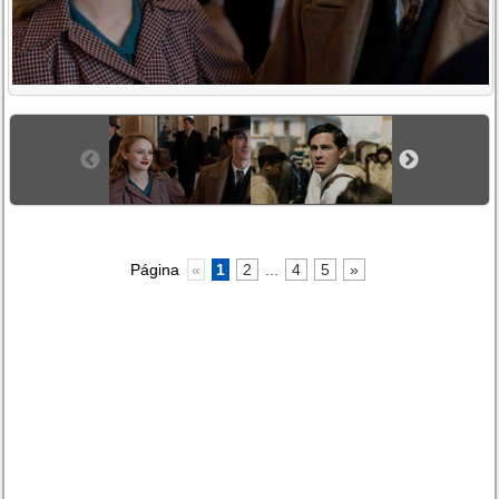
Página
«
1
2
...
4
5
»