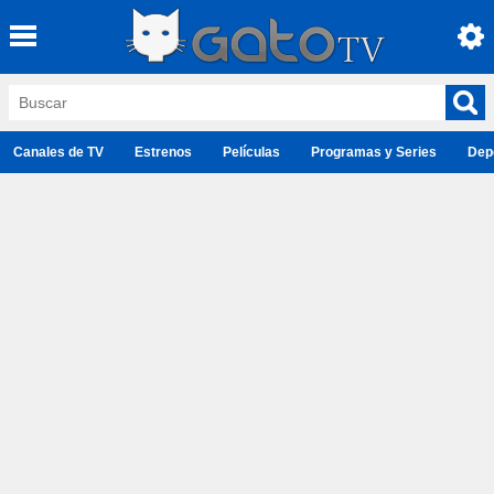
Canales de TV
Estrenos
Películas
Programas y Series
Dep