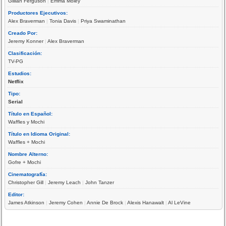
Gillian Ferguson
|
Emma Moley
Productores Ejecutivos:
Alex Braverman
|
Tonia Davis
|
Priya Swaminathan
Creado Por:
Jeremy Konner
|
Alex Braverman
Clasificación:
TV-PG
Estudios:
Netflix
Tipo:
Serial
Título en Español:
Waffles y Mochi
Título en Idioma Original:
Waffles + Mochi
Nombre Alterno:
Gofre + Mochi
Cinematografía:
Christopher Gill
|
Jeremy Leach
|
John Tanzer
Editor:
James Atkinson
|
Jeremy Cohen
|
Annie De Brock
|
Alexis Hanawalt
|
Al LeVine