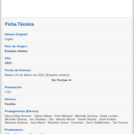
Ficha Técnica
Idioma Original:
Inglés
País de Origen:
Estados Unidos
Año:
2021
Fecha de Estreno:
Martes 16 de Marzo de 2021 (Estados Unidos)
Ver Fechas ➨
Puntuación:
7/10
Género:
Familia
Protagonistas (Elenco):
Diona Elise Burnett
|
Taleia Gilliam
|
Piotr Michael
|
Michelle Zamora
|
Katie Leclerc
|
Michelle Obama
|
Ian Sharkey
|
Sia
|
Mandy Moore
|
Samin Nosrat
|
José Andrés
|
Massimo Bottura
|
Jack Black
|
Rashida Jones
|
Common
|
Zach Galifianakis
|
Tan France
Productores: