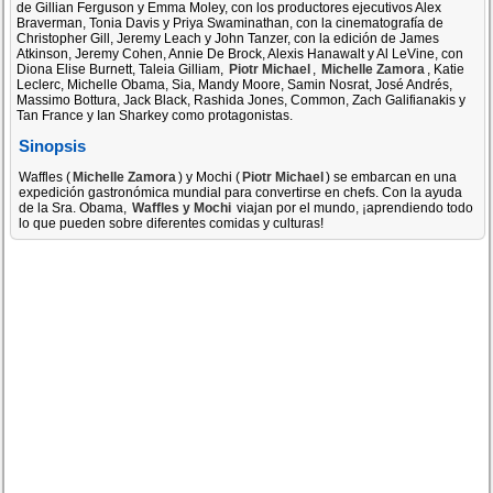
de Gillian Ferguson y Emma Moley, con los productores ejecutivos Alex
Braverman, Tonia Davis y Priya Swaminathan, con la cinematografía de
Christopher Gill, Jeremy Leach y John Tanzer, con la edición de James
Atkinson, Jeremy Cohen, Annie De Brock, Alexis Hanawalt y Al LeVine, con
Diona Elise Burnett, Taleia Gilliam,
Piotr Michael
,
Michelle Zamora
, Katie
Leclerc, Michelle Obama, Sia, Mandy Moore, Samin Nosrat, José Andrés,
Massimo Bottura, Jack Black, Rashida Jones, Common, Zach Galifianakis y
Tan France y Ian Sharkey como protagonistas.
Sinopsis
Waffles (
Michelle Zamora
) y Mochi (
Piotr Michael
) se embarcan en una
expedición gastronómica mundial para convertirse en chefs. Con la ayuda
de la Sra. Obama,
Waffles y Mochi
viajan por el mundo, ¡aprendiendo todo
lo que pueden sobre diferentes comidas y culturas!