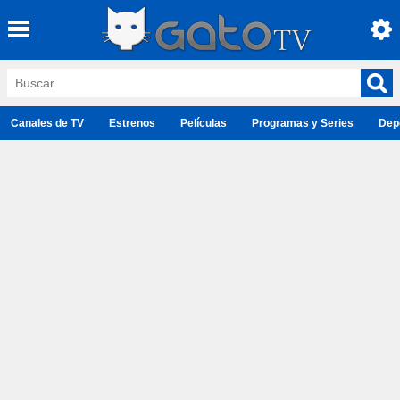
Canales de TV
Estrenos
Películas
Programas y Series
Dep