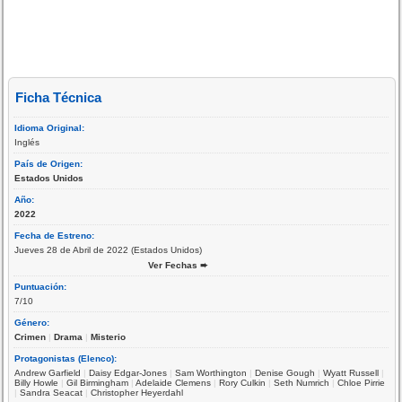
Ficha Técnica
Idioma Original:
Inglés
País de Origen:
Estados Unidos
Año:
2022
Fecha de Estreno:
Jueves 28 de Abril de 2022 (Estados Unidos)
Ver Fechas ➨
Puntuación:
7/10
Género:
Crimen
|
Drama
|
Misterio
Protagonistas (Elenco):
Andrew Garfield
|
Daisy Edgar-Jones
|
Sam Worthington
|
Denise Gough
|
Wyatt Russell
|
Billy Howle
|
Gil Birmingham
|
Adelaide Clemens
|
Rory Culkin
|
Seth Numrich
|
Chloe Pirrie
|
Sandra Seacat
|
Christopher Heyerdahl