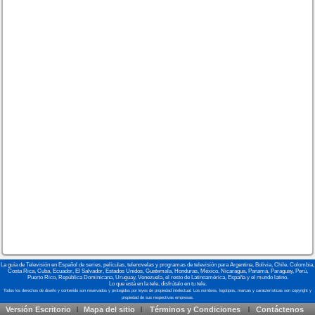
La guía de Televisión en Español de series, películas, telenovelas y programas de televisión para Argentina, Bolivia, Chile, Colombia,
Costa Rica, Cuba, Ecuador, El Salvador, Estados Unidos, Guatemala, Honduras, México, Nicaragua, Panamá, Paraguay, Perú,
Puerto Rico, República Dominicana, Uruguay, Venezuela, el resto de Latinoamérica, España y el mundo latino.
Lo que está en la tele, disfrútalo en tu tele.
Versión Escritorio
Mapa del sitio
Términos y Condiciones
Contáctenos
|
|
|