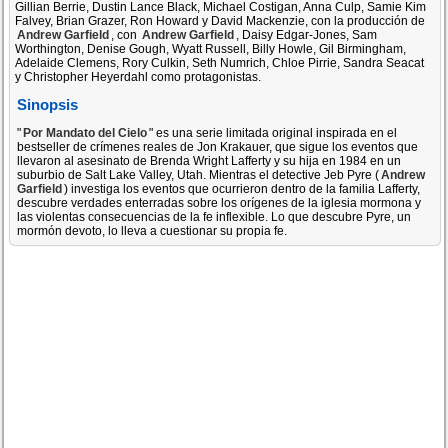
Gillian Berrie, Dustin Lance Black, Michael Costigan, Anna Culp, Samie Kim
Falvey, Brian Grazer, Ron Howard y David Mackenzie, con la producción de
Andrew Garfield
, con
Andrew Garfield
, Daisy Edgar-Jones, Sam
Worthington, Denise Gough, Wyatt Russell, Billy Howle, Gil Birmingham,
Adelaide Clemens, Rory Culkin, Seth Numrich, Chloe Pirrie, Sandra Seacat
y Christopher Heyerdahl como protagonistas.
Sinopsis
"
Por Mandato del Cielo
" es una serie limitada original inspirada en el
bestseller de crímenes reales de Jon Krakauer, que sigue los eventos que
llevaron al asesinato de Brenda Wright Lafferty y su hija en 1984 en un
suburbio de Salt Lake Valley, Utah. Mientras el detective Jeb Pyre (
Andrew
Garfield
) investiga los eventos que ocurrieron dentro de la familia Lafferty,
descubre verdades enterradas sobre los orígenes de la iglesia mormona y
las violentas consecuencias de la fe inflexible. Lo que descubre Pyre, un
mormón devoto, lo lleva a cuestionar su propia fe.