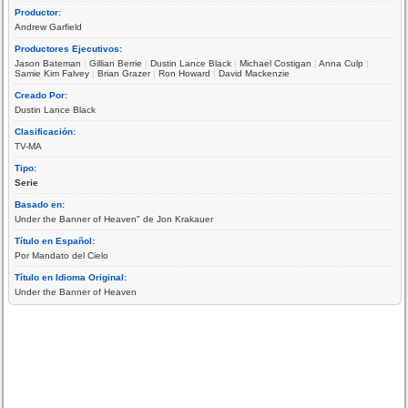
Productor:
Andrew Garfield
Productores Ejecutivos:
Jason Bateman
|
Gillian Berrie
|
Dustin Lance Black
|
Michael Costigan
|
Anna Culp
|
Samie Kim Falvey
|
Brian Grazer
|
Ron Howard
|
David Mackenzie
Creado Por:
Dustin Lance Black
Clasificación:
TV-MA
Tipo:
Serie
Basado en:
Under the Banner of Heaven" de Jon Krakauer
Título en Español:
Por Mandato del Cielo
Título en Idioma Original:
Under the Banner of Heaven