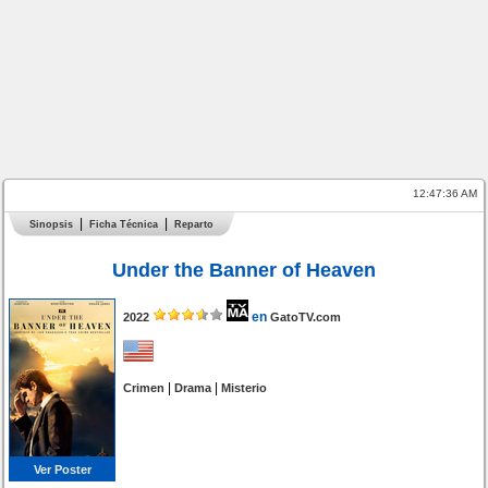
12:47:36 AM
Sinopsis
Ficha Técnica
Reparto
Under the Banner of Heaven
en
2022
GatoTV.com
|
|
Crimen
Drama
Misterio
Ver Poster