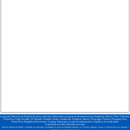
La guía de Televisión en Español de series, películas, telenovelas y programas de televisión para Argentina, Bolivia, Chile, Colombia,
Costa Rica, Cuba, Ecuador, El Salvador, Estados Unidos, Guatemala, Honduras, México, Nicaragua, Panamá, Paraguay, Perú,
Puerto Rico, República Dominicana, Uruguay, Venezuela, el resto de Latinoamérica, España y el mundo latino.
Lo que está en la tele, disfrútalo en tu tele.