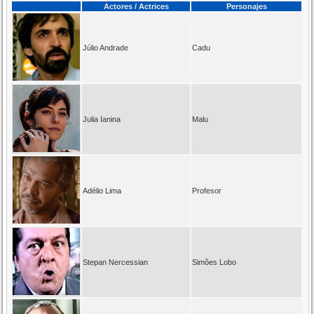
Actores / Actrices
Personajes
Júlio Andrade
Cadu
Julia Ianina
Malu
Adélio Lima
Profesor
Stepan Nercessian
Simões Lobo