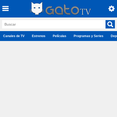
Canales de TV
Estrenos
Películas
Programas y Series
Dep