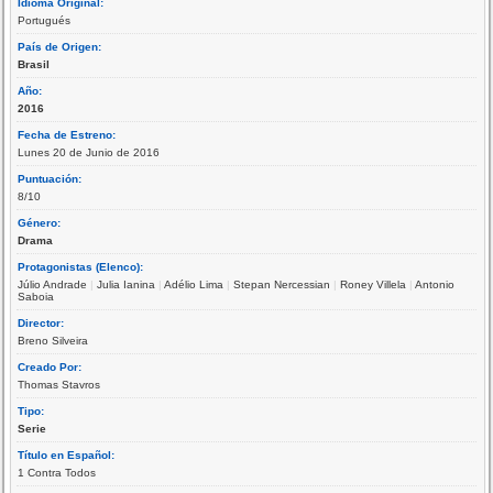
Idioma Original:
Portugués
País de Origen:
Brasil
Año:
2016
Fecha de Estreno:
Lunes 20 de Junio de 2016
Puntuación:
8/10
Género:
Drama
Protagonistas (Elenco):
Júlio Andrade
|
Julia Ianina
|
Adélio Lima
|
Stepan Nercessian
|
Roney Villela
|
Antonio
Saboia
Director:
Breno Silveira
Creado Por:
Thomas Stavros
Tipo:
Serie
Título en Español:
1 Contra Todos