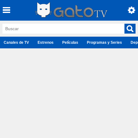
Canales de TV
Estrenos
Películas
Programas y Series
Dep