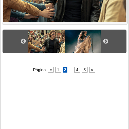
Página
«
1
2
...
4
5
»