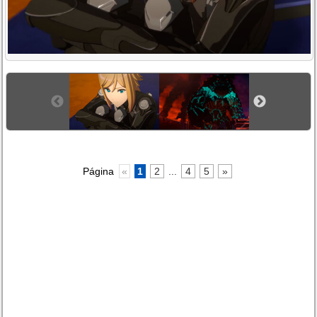
Página
«
1
2
...
4
5
»