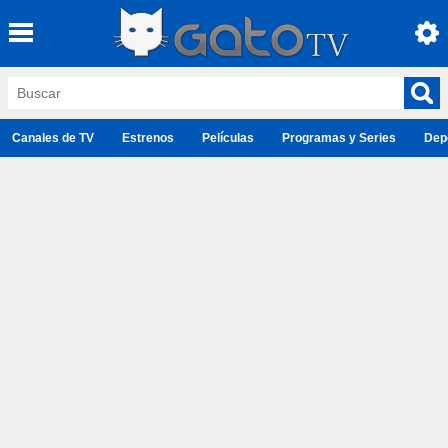
Canales de TV
Estrenos
Películas
Programas y Series
Dep