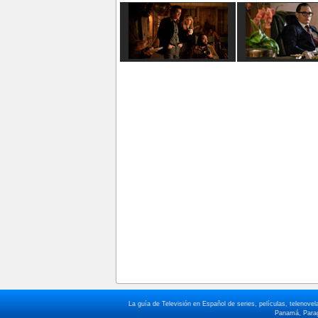
La guía de Televisión en Español de series, películas, telenov
Panamá, Paragu