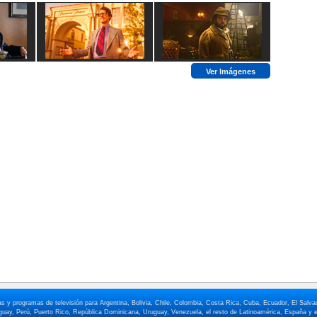
Ver Imágenes
elas y programas de televisión para Argentina, Bolivia, Chile, Colombia, Costa Rica, Cuba, Ecuador, El Sa
ay, Perú, Puerto Rico, República Dominicana, Uruguay, Venezuela, el resto de Latinoamérica, España y e