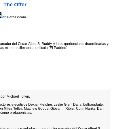
The Offer
en
GatoTV.com
anador del Oscar, Alber S. Ruddy, y las experiencias extraordinarias y
s mientras filmaba la película "El Padrino".
 por Michael Tolkin.
tores ejecutivos Dexter Fletcher, Leslie Greif, Dalia Ibelhauptaite,
con
Miles Teller
, Matthew Goode, Giovanni Ribisi, Colin Hanks, Dan
 como protagonistas.
rias y nunca reveladas del productor ganador del Oscar Albert S.