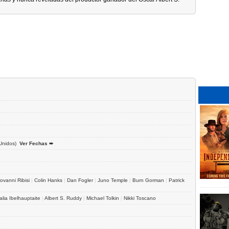
Unidos)
Ver Fechas ➨
ovanni Ribisi
|
Colin Hanks
|
Dan Fogler
|
Juno Temple
|
Burn Gorman
|
Patrick
alia Ibelhauptaite
|
Albert S. Ruddy
|
Michael Tolkin
|
Nikki Toscano