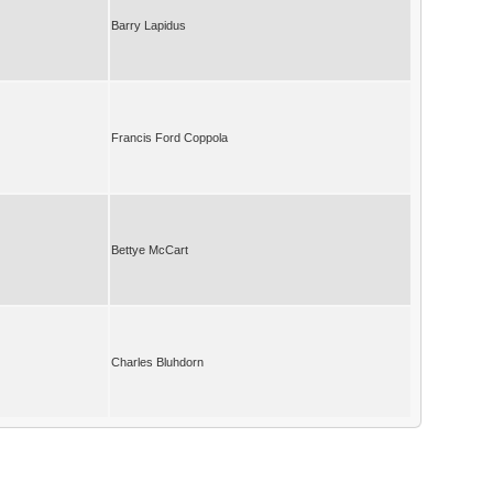
Barry Lapidus
Francis Ford Coppola
Bettye McCart
Charles Bluhdorn