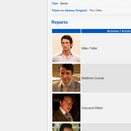
Tipo:
Serie
Título en Idioma Original:
The Offer
Reparto
Actores / Actri
Miles Teller
Matthew Goode
Giovanni Ribisi