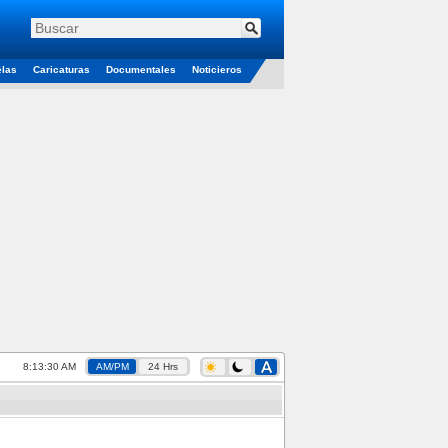
elas
Caricaturas
Documentales
Noticieros
8:13:31 AM
AM/PM
24 Hrs