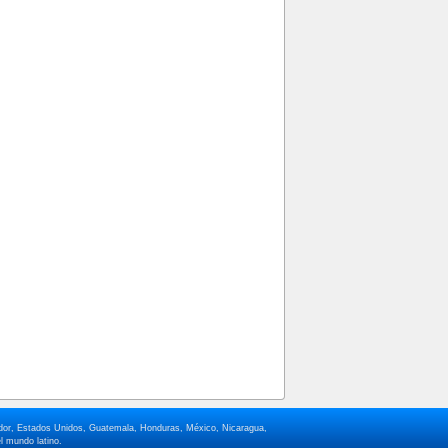
lvador, Estados Unidos, Guatemala, Honduras, México, Nicaragua,
l mundo latino.