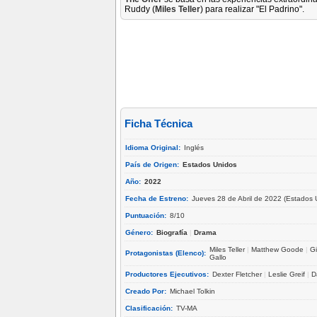
Ruddy (
Miles Teller
) para realizar "El Padrino".
Ficha Técnica
Idioma Original:
Inglés
País de Origen:
Estados Unidos
Año:
2022
Fecha de Estreno:
Jueves 28 de Abril de 2022 (Estados 
Puntuación:
8/10
Género:
Biografía
|
Drama
Miles Teller
|
Matthew Goode
|
Gi
Protagonistas (Elenco):
Gallo
Productores Ejecutivos:
Dexter Fletcher
|
Leslie Greif
|
D
Creado Por:
Michael Tolkin
Clasificación:
TV-MA