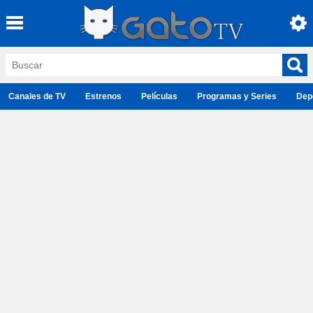
Canales de TV
Estrenos
Películas
Programas y Series
Dep