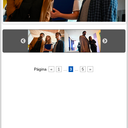
Página
«
1
...
3
...
5
»