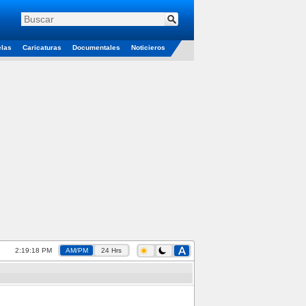
elas
Caricaturas
Documentales
Noticieros
2:19:18 PM
AM/PM
24 Hrs