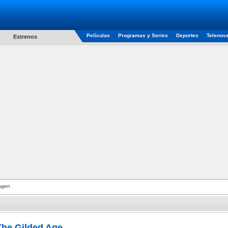
Películas
Programas y Series
Deportes
Telenov
Estrenos
agen
The Gilded Age