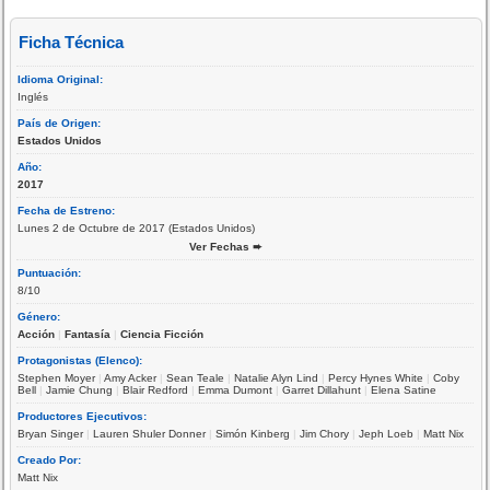
Ficha Técnica
Idioma Original:
Inglés
País de Origen:
Estados Unidos
Año:
2017
Fecha de Estreno:
Lunes 2 de Octubre de 2017 (Estados Unidos)
Ver Fechas ➨
Puntuación:
8/10
Género:
Acción
|
Fantasía
|
Ciencia Ficción
Protagonistas (Elenco):
Stephen Moyer
|
Amy Acker
|
Sean Teale
|
Natalie Alyn Lind
|
Percy Hynes White
|
Coby
Bell
|
Jamie Chung
|
Blair Redford
|
Emma Dumont
|
Garret Dillahunt
|
Elena Satine
Productores Ejecutivos:
Bryan Singer
|
Lauren Shuler Donner
|
Simón Kinberg
|
Jim Chory
|
Jeph Loeb
|
Matt Nix
Creado Por:
Matt Nix