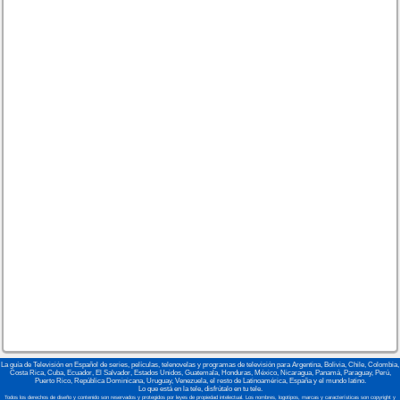
La guía de Televisión en Español de series, películas, telenovelas y programas de televisión para Argentina, Bolivia, Chile, Colombia,
Costa Rica, Cuba, Ecuador, El Salvador, Estados Unidos, Guatemala, Honduras, México, Nicaragua, Panamá, Paraguay, Perú,
Puerto Rico, República Dominicana, Uruguay, Venezuela, el resto de Latinoamérica, España y el mundo latino.
Lo que está en la tele, disfrútalo en tu tele.