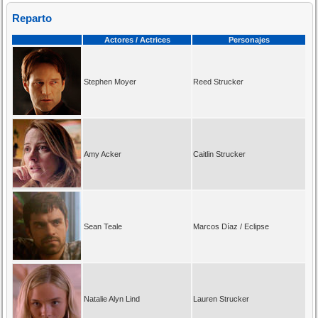
Reparto
Actores / Actrices
Personajes
Stephen Moyer
Reed Strucker
Amy Acker
Caitlin Strucker
Sean Teale
Marcos Díaz / Eclipse
Natalie Alyn Lind
Lauren Strucker