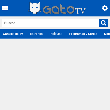
Canales de TV
Estrenos
Películas
Programas y Series
Dep