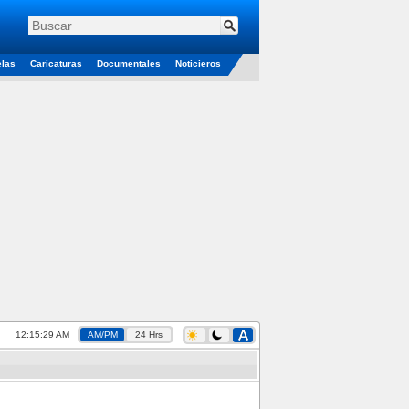
elas
Caricaturas
Documentales
Noticieros
12:15:29 AM
AM/PM
24 Hrs