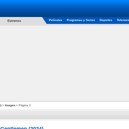
Películas
Programas y Series
Deportes
Telenov
Estrenos
)
>
Imagen
> Página 2
 Gentlemen (2024)