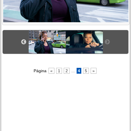
Página
«
1
2
...
4
5
»