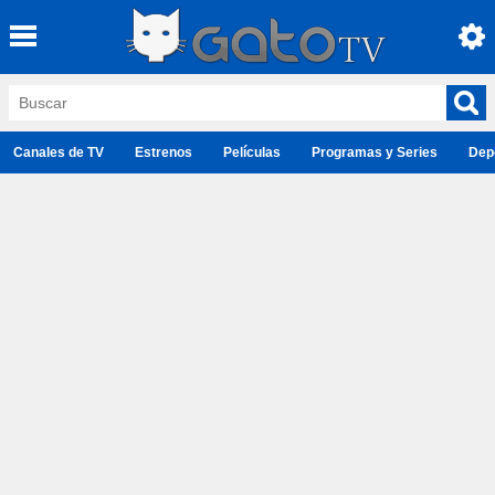
Canales de TV
Estrenos
Películas
Programas y Series
Dep